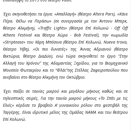
Έχει σκηνοθετήσει τα έργα: «Απαλλαγή» (θέατρο Altera Pars), «Κάνε
Πέρα. Θέλω να Περάσω» (σε συνεργασία με τον Άντονυ Μπερκ,
θέατρο Αλκμήνη), «Traffic Lights» (θέατρο Επί Κολωνώ - Off Off
Athens Festival και θέατρο Χώρα - Bob Festival), την κωμωδία
«Striptease» του Χάρη Μπόσινα (θέατρο Επί Κολωνώ, Nueva trova,
Θέατρο Ήβη), «Οι πιο δυνατές» της Άννας Αδριανού (θέατρο
Βικτώρια, θέατρο ΔιαΔύο), ενώ τώρα σκηνοθετεί το έργο “Στην
Αλλαγή του Χρόνου” της Αδαμαντίας Ξηρίδου, για το Βιομηχανικό
Μουσείο Φωταερίου και το “Φλάι”της Στέλλας Ζαφειροπούλου που
ανεβαίνει στο θέατρο Αλκμήνη τον Οκτώβριο.
Έχει παίξει σε ταινίες μικρού και μεγάλου μήκους καθώς και σε
τηλεοπτικές σειρές. Για την ταινία μικρού μήκους «Το Σπίτι με τις
Ελιές» κέρδισε το βραβείο Α’ γυναικείου ρόλου στο φεστιβάλ της
Ταγγέρης. Είναι ιδρυτικό μέλος της Ομάδας ΝΑΜΑ και του θεάτρου
Επί Κολωνώ.