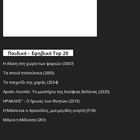
Παιδικό – Εφηβικό Top 20
Η Αλίκη στη χώρα των ψαριών (3007)
Τα στενά παπούτσια (2935)
Το παιχνίδι της χαράς (2534)
Αρσέν Λουπέν: Το μυστήριο της Κούφιας Βελόνας (2325)
ΗΡΑΚΛΗΣ" - Ο ήρωας των θνητών (2315)
Η Μάσα και ο Αρκούδος, μια μεγάλη γιορτή (516)
Μάγια η Μέλισσα (261)