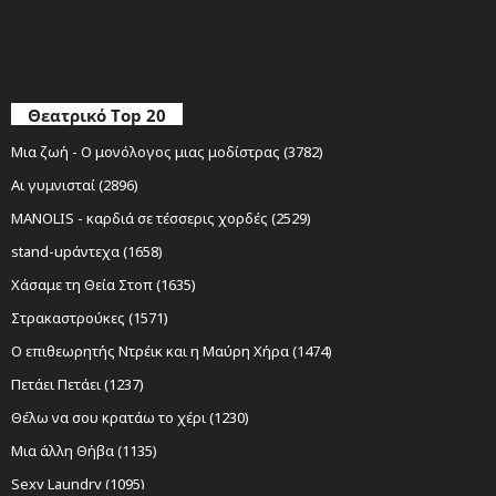
Θεατρικό Top 20
Μια ζωή - Ο μονόλογος μιας μοδίστρας (3782)
Αι γυμνισταί (2896)
MANOLIS - καρδιά σε τέσσερις χορδές (2529)
stand-upάντεχα (1658)
Χάσαμε τη Θεία Στοπ (1635)
Στρακαστρούκες (1571)
Ο επιθεωρητής Ντρέικ και η Μαύρη Χήρα (1474)
Πετάει Πετάει (1237)
Θέλω να σου κρατάω το χέρι (1230)
Μια άλλη Θήβα (1135)
Sexy Laundry (1095)