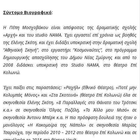
Σύντομο Βιογραφικό
:
Η Πέπη Μοσχοβάκου
είναι απόφοιτος της δραματικής σχολής
«Αρχή» και του studio ΝΑΜΑ.
Έχει εργαστεί επί χρόνια ως βοηθός
της Ελένης Σκότη, και έχει διδάξει υποκριτική στην δραματική σχολή
“Αθηναϊκή Σκηνή”, στο εργαστήρι “Κοσμοναύτες”, στο πρόγραμμα
δημιουργικής απασχόλησης του Δήμου Νέας Σμύρνης και από το
2008 διδάσκει υποκριτική στο Studio NAMA, στο θέατρο Επί
Κολωνώ.
Έχει παίξει στις παραστάσεις: «Ραχήλ» (Εθνικό Θέατρο), «Ποτέ μην
Κολυμπάς Μόνος» και «Στα Σκοτεινά» (θέατρο Επί Κολωνώ) όλα σε
σκηνοθεσία Ελένης Σκότη, «8 Παραλλαγές στο Θάνατο του Τρότσκι
κ.α.» σε σκηνοθεσία Όλγας Ποζέλη, «Το Άλλο μου Μισό» σε
σκηνοθεσία Άντονυ Μπέρκ κ.α.
Η πιο πρόσφατη δουλειά της ήταν ο
μονόλογος «Η Κακομοίρα της Νάπολι» σε σκηνοθεσία Μαρίας
Τσαρούχα, την περίοδο 2010 – 2012 στο θέατρο Επί Κολωνώ και σε
επανάληψη το 2015 στο θέατρο Vault.