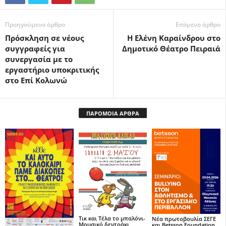
Προηγούμενο άρθρο
Επόμενο άρθρο
Πρόσκληση σε νέους
Η Ελένη Καραίνδρου στο
συγγραφείς για
Δημοτικό Θέατρο Πειραιά
συνεργασία με το
εργαστήριο υποκριτικής
στο Επί Κολωνώ
ΠΑΡΟΜΟΙΑ ΑΡΘΡΑ
Τικ και Τέλα το μπαλόνι-
Νέα πρωτοβουλία ΣΕΓΕ
Μουσικό δεντράκι,
και Betsson Foundation