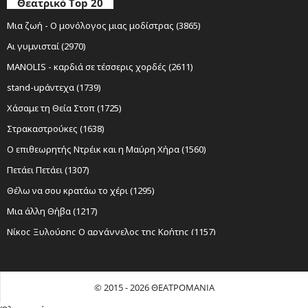
Θεατρικό Top 20
Μια ζωή - Ο μονόλογος μιας μοδίστρας (3865)
Αι γυμνισταί (2970)
MANOLIS - καρδιά σε τέσσερις χορδές (2611)
stand-upάντεχα (1739)
Χάσαμε τη Θεία Στοπ (1725)
Στρακαστρούκες (1638)
Ο επιθεωρητής Ντρέικ και η Μαύρη Χήρα (1560)
Πετάει Πετάει (1307)
Θέλω να σου κρατάω το χέρι (1295)
Μια άλλη Θήβα (1217)
Νίκος Ξυλούρης Ο αρχάγγελος της Κρήτης (1157)
Sexy Laundry (1152)
Ο Σώζων Εαυτόν Σωθήτω (1098)
© 2015 - 2026 ΘΕΑΤΡΟΜΑΝΙΑ
Όχι Άλλο Κάρβουνο (1024)