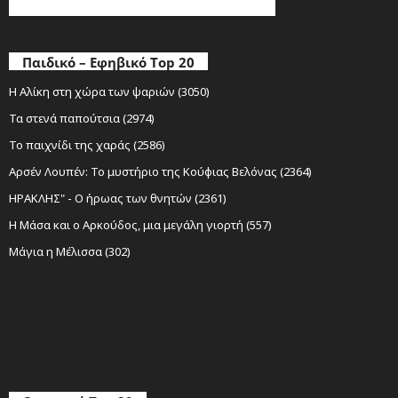
Παιδικό – Εφηβικό Top 20
Η Αλίκη στη χώρα των ψαριών (3050)
Τα στενά παπούτσια (2974)
Το παιχνίδι της χαράς (2586)
Αρσέν Λουπέν: Το μυστήριο της Κούφιας Βελόνας (2364)
ΗΡΑΚΛΗΣ" - Ο ήρωας των θνητών (2361)
Η Μάσα και ο Αρκούδος, μια μεγάλη γιορτή (557)
Μάγια η Μέλισσα (302)