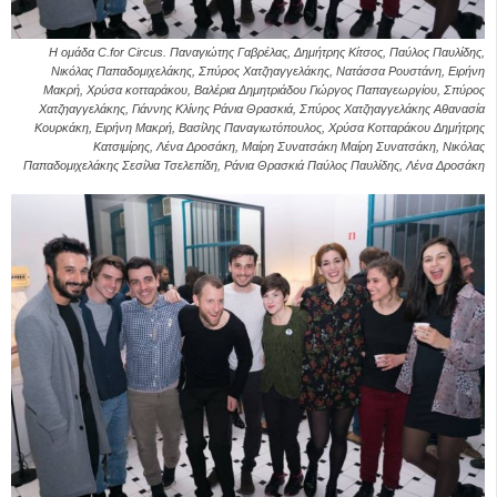
Η ομάδα C.for Circus. Παναγιώτης Γαβρέλας, Δημήτρης Κίτσος, Παύλος Παυλίδης,
Νικόλας Παπαδομιχελάκης, Σπύρος Χατζηαγγελάκης, Νατάσσα Ρουστάνη, Ειρήνη
Μακρή, Χρύσα κοτταράκου, Βαλέρια Δημητριάδου Γιώργος Παπαγεωργίου, Σπύρος
Χατζηαγγελάκης, Γιάννης Κλίνης Ράνια Θρασκιά, Σπύρος Χατζηαγγελάκης Αθανασία
Κουρκάκη, Ειρήνη Μακρή, Βασίλης Παναγιωτόπουλος, Χρύσα Κοτταράκου Δημήτρης
Κατσιμίρης, Λένα Δροσάκη, Μαίρη Συνατσάκη Μαίρη Συνατσάκη, Νικόλας
Παπαδομιχελάκης Σεσίλια Τσελεπίδη, Ράνια Θρασκιά Παύλος Παυλίδης, Λένα Δροσάκη