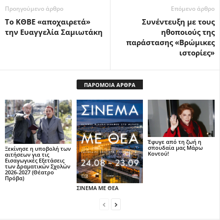
Προηγούμενο άρθρο
Επόμενο άρθρο
Το ΚΘΒΕ «αποχαιρετά»
Συνέντευξη με τους
την Ευαγγελία Σαμιωτάκη
ηθοποιούς της
παράστασης «Βρώμικες
ιστορίες»
ΠΑΡΟΜΟΙΑ ΑΡΘΡΑ
Έφυγε από τη ζωή η
σπουδαία μας Μάρω
Ξεκίνησε η υποβολή των
Κοντού!
αιτήσεων για τις
Εισαγωγικές Εξετάσεις
των Δραματικών Σχολών
2026-2027 (Θέατρο
Πρόβα)
ΣΙΝΕΜΑ ΜΕ ΘΕΑ