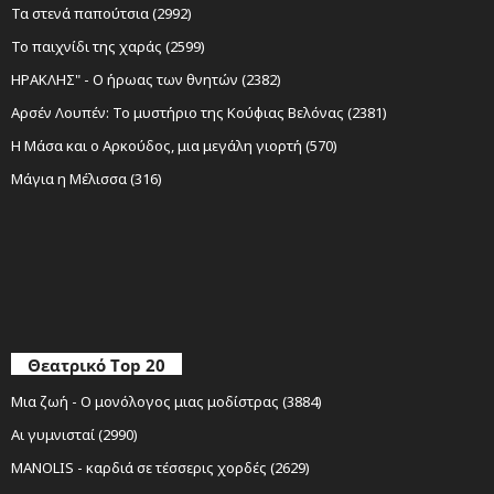
Τα στενά παπούτσια (2992)
Το παιχνίδι της χαράς (2599)
ΗΡΑΚΛΗΣ" - Ο ήρωας των θνητών (2382)
Αρσέν Λουπέν: Το μυστήριο της Κούφιας Βελόνας (2381)
Η Μάσα και ο Αρκούδος, μια μεγάλη γιορτή (570)
Μάγια η Μέλισσα (316)
Θεατρικό Top 20
Μια ζωή - Ο μονόλογος μιας μοδίστρας (3884)
Αι γυμνισταί (2990)
MANOLIS - καρδιά σε τέσσερις χορδές (2629)