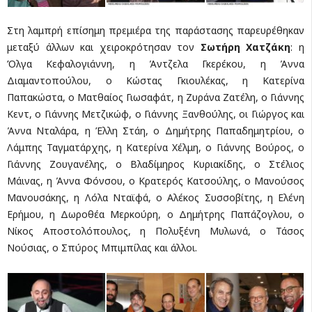
Στη λαμπρή επίσημη πρεμιέρα της παράστασης παρευρέθηκαν
μεταξύ άλλων και χειροκρότησαν τον
Σωτήρη Χατζάκη
: η
Όλγα Κεφαλογιάννη, η Άντζελα Γκερέκου, η Άννα
Διαμαντοπούλου, ο Κώστας Γκιουλέκας, η Κατερίνα
Παπακώστα, ο Ματθαίος Γιωσαφάτ, η Ζυράνα Ζατέλη, ο Γιάννης
Κεντ, ο Γιάννης Μετζικώφ, ο Γιάννης Ξανθούλης, οι Γιώργος και
Άννα Νταλάρα, η Έλλη Στάη, ο Δημήτρης Παπαδημητρίου, ο
Λάμπης Ταγματάρχης, η Κατερίνα Χέλμη, ο Γιάννης Βούρος, ο
Γιάννης Ζουγανέλης, ο Βλαδίμηρος Κυριακίδης, ο Στέλιος
Μάινας, η Άννα Φόνσου, ο Κρατερός Κατσούλης, ο Μανούσος
Μανουσάκης, η Λόλα Νταϊφά, ο Αλέκος Συσσοβίτης, η Ελένη
Ερήμου, η Δωροθέα Μερκούρη, ο Δημήτρης Παπάζογλου, ο
Νίκος Αποστολόπουλος, η Πολυξένη Μυλωνά, ο Τάσος
Νούσιας, ο Σπύρος Μπιμπίλας και άλλοι.