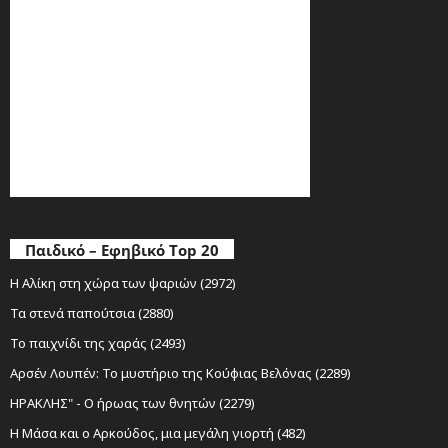
Παιδικό – Εφηβικό Top 20
Η Αλίκη στη χώρα των ψαριών (2972)
Τα στενά παπούτσια (2880)
Το παιχνίδι της χαράς (2493)
Αρσέν Λουπέν: Το μυστήριο της Κούφιας Βελόνας (2289)
ΗΡΑΚΛΗΣ" - Ο ήρωας των θνητών (2279)
Η Μάσα και ο Αρκούδος, μια μεγάλη γιορτή (482)