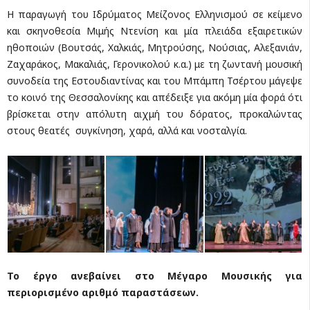
Η παραγωγή του Ιδρύματος Μείζονος Ελληνισμού σε κείμενο
και σκηνοθεσία Μιμής Ντενίση και μία πλειάδα εξαιρετικών
ηθοποιών (Βουτσάς, Χαλκιάς, Μητρούσης, Νούσιας, Αλεξανιάν,
Ζαχαράκος, Μακαλιάς, Γερονικολού κ.α.) με τη ζωντανή μουσική
συνοδεία της Εστουδιαντίνας και του Μπάμπη Τσέρτου μάγεψε
το κοινό της Θεσσαλονίκης και απέδειξε για ακόμη μία φορά ότι
βρίσκεται στην απόλυτη αιχμή του δόρατος, προκαλώντας
στους θεατές συγκίνηση, χαρά, αλλά και νοσταλγία.
Το έργο ανεβαίνει στο Μέγαρο Μουσικής για
περιορισμένο αριθμό παραστάσεων.