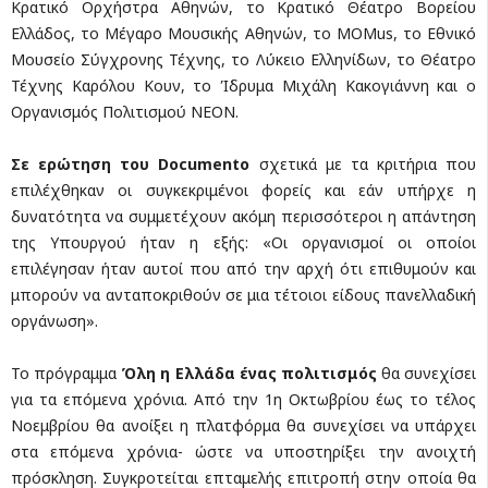
Κρατικό Ορχήστρα Αθηνών, το Κρατικό Θέατρο Βορείου
Ελλάδος, το Μέγαρο Μουσικής Αθηνών, το ΜΟMus, το Εθνικό
Μουσείο Σύγχρονης Τέχνης, το Λύκειο Ελληνίδων, το Θέατρο
Τέχνης Καρόλου Κουν, το Ίδρυμα Μιχάλη Κακογιάννη και ο
Οργανισμός Πολιτισμού ΝΕΟΝ.
Σε ερώτηση του Documento
σχετικά με τα κριτήρια που
επιλέχθηκαν οι συγκεκριμένοι φορείς και εάν υπήρχε η
δυνατότητα να συμμετέχουν ακόμη περισσότεροι η απάντηση
της Υπουργού ήταν η εξής: «Oι οργανισμοί οι οποίοι
επιλέγησαν ήταν αυτοί που από την αρχή ότι επιθυμούν και
μπορούν να ανταποκριθούν σε μια τέτοιοι είδους πανελλαδική
οργάνωση».
Το πρόγραμμα
Όλη η Ελλάδα ένας πολιτισμός
θα συνεχίσει
για τα επόμενα χρόνια. Από την 1η Οκτωβρίου έως το τέλος
Νοεμβρίου θα ανοίξει η πλατφόρμα θα συνεχίσει να υπάρχει
στα επόμενα χρόνια- ώστε να υποστηρίξει την ανοιχτή
πρόσκληση. Συγκροτείται επταμελής επιτροπή στην οποία θα