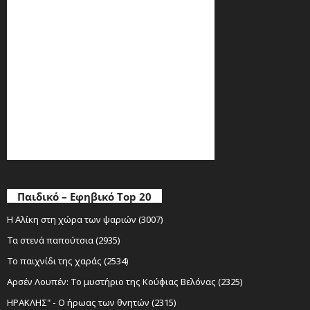
Παιδικό – Εφηβικό Top 20
Η Αλίκη στη χώρα των ψαριών (3007)
Τα στενά παπούτσια (2935)
Το παιχνίδι της χαράς (2534)
Αρσέν Λουπέν: Το μυστήριο της Κούφιας Βελόνας (2325)
ΗΡΑΚΛΗΣ" - Ο ήρωας των θνητών (2315)