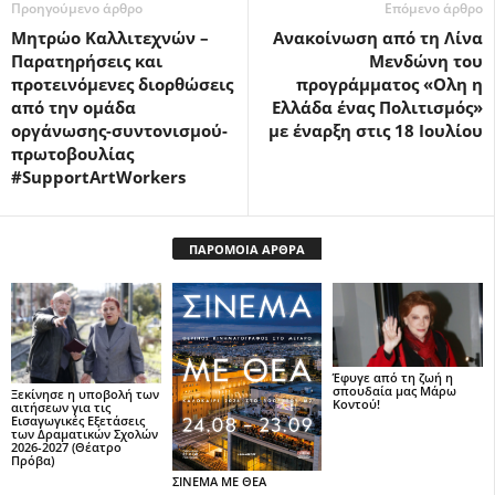
Προηγούμενο άρθρο
Επόμενο άρθρο
Μητρώο Καλλιτεχνών –
Ανακοίνωση από τη Λίνα
Παρατηρήσεις και
Μενδώνη του
προτεινόμενες διορθώσεις
προγράμματος «Ολη η
από την ομάδα
Ελλάδα ένας Πολιτισμός»
οργάνωσης-συντονισμού-
με έναρξη στις 18 Ιουλίου
πρωτοβουλίας
#SupportArtWorkers
ΠΑΡΟΜΟΙΑ ΑΡΘΡΑ
Έφυγε από τη ζωή η
σπουδαία μας Μάρω
Ξεκίνησε η υποβολή των
Κοντού!
αιτήσεων για τις
Εισαγωγικές Εξετάσεις
των Δραματικών Σχολών
2026-2027 (Θέατρο
Πρόβα)
ΣΙΝΕΜΑ ΜΕ ΘΕΑ