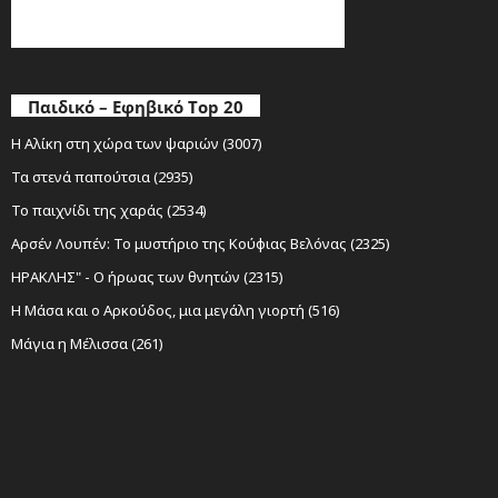
Παιδικό – Εφηβικό Top 20
Η Αλίκη στη χώρα των ψαριών (3007)
Τα στενά παπούτσια (2935)
Το παιχνίδι της χαράς (2534)
Αρσέν Λουπέν: Το μυστήριο της Κούφιας Βελόνας (2325)
ΗΡΑΚΛΗΣ" - Ο ήρωας των θνητών (2315)
Η Μάσα και ο Αρκούδος, μια μεγάλη γιορτή (516)
Μάγια η Μέλισσα (261)