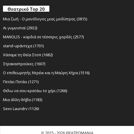
Θεατρικό Top 20
Μια ζωή - Ο μονόλογος μιας μοδίστρας (3815)
Αι γυμνισταί (2932)
MANOLIS - καρδιά σε τέσσερις χορδές (2577)
stand-upάντεχα (1701)
Χάσαμε τη Θεία Στοπ (1682)
Στρακαστρούκες (1607)
Ο επιθεωρητής Ντρέικ και η Μαύρη Χήρα (1516)
Πετάει Πετάει (1271)
Θέλω να σου κρατάω το χέρι (1266)
Μια άλλη Θήβα (1183)
Sexy Laundry (1126)
Νίκος Ξυλούρης Ο αρχάγγελος της Κρήτης (1116)
Ο Σώζων Εαυτόν Σωθήτω (1065)
© 2015 - 2026 ΘΕΑΤΡΟΜΑΝΙΑ