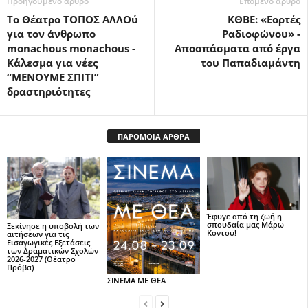
Προηγούμενο άρθρο
Επόμενο άρθρο
To Θέατρο ΤΟΠΟΣ ΑΛΛΟύ
ΚΘΒΕ: «Εορτές
για τον άνθρωπο
Ραδιοφώνου» -
monachous monachous -
Αποσπάσματα από έργα
Κάλεσμα για νέες
του Παπαδιαμάντη
“ΜΕΝΟΥΜΕ ΣΠΙΤΙ”
δραστηριότητες
ΠΑΡΟΜΟΙΑ ΑΡΘΡΑ
Έφυγε από τη ζωή η
σπουδαία μας Μάρω
Ξεκίνησε η υποβολή των
Κοντού!
αιτήσεων για τις
Εισαγωγικές Εξετάσεις
των Δραματικών Σχολών
2026-2027 (Θέατρο
Πρόβα)
ΣΙΝΕΜΑ ΜΕ ΘΕΑ