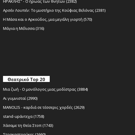
ΗΡΑΚΛΗΣ" - Ο ήρωας των θνητών (2382)
Αρσέν Λουπέν: Το μυστήριο της Κούφιας Βελόνας (2381)
Η Μάσα και ο Αρκούδος, μια μεγάλη γιορτή (570)
Μάγια η Μέλισσα (316)
Θεατρικό Top 20
Μια ζωή - Ο μονόλογος μιας μοδίστρας (3884)
Αι γυμνισταί (2990)
MANOLIS - καρδιά σε τέσσερις χορδές (2629)
stand-upάντεχα (1758)
Χάσαμε τη Θεία Στοπ (1743)
Στρακαστρούκες (1660)