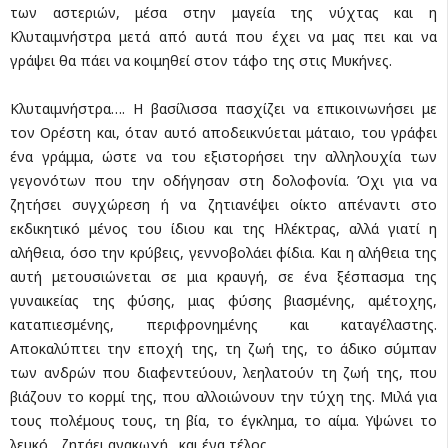
των αστεριών, μέσα στην μαγεία της νύχτας και η
Κλυταιμνήστρα μετά από αυτά που έχει να μας πει και να
γράψει θα πάει να κοιμηθεί στον τάφο της στις Μυκήνες.
Kλυταιμνήστρα…. Η βασίλισσα πασχίζει να επικοινωνήσει με
τον Ορέστη και, όταν αυτό αποδεικνύεται μάταιο, του γράφει
ένα γράμμα, ώστε να του εξιστορήσει την αλληλουχία των
γεγονότων που την οδήγησαν στη δολοφονία. Όχι για να
ζητήσει συγχώρεση ή να ζητιανέψει οίκτο απέναντι στο
εκδικητικό μένος του ίδιου και της Ηλέκτρας, αλλά γιατί η
αλήθεια, όσο την κρύβεις, γεννοβολάει φίδια. Και η αλήθεια της
αυτή μετουσιώνεται σε μια κραυγή, σε ένα ξέσπασμα της
γυναικείας της φύσης, μιας φύσης βιασμένης, αμέτοχης,
καταπιεσμένης, περιφρονημένης και καταγέλαστης.
Αποκαλύπτει την εποχή της, τη ζωή της, το άδικο σύμπαν
των ανδρών που διαφεντεύουν, λεηλατούν τη ζωή της, που
βιάζουν το κορμί της, που αλλοιώνουν την τύχη της. Μιλά για
τους πολέμους τους, τη βία, το έγκλημα, το αίμα. Υψώνει το
λευκό.., ζητάει ανακωχή…και ένα τέλος.