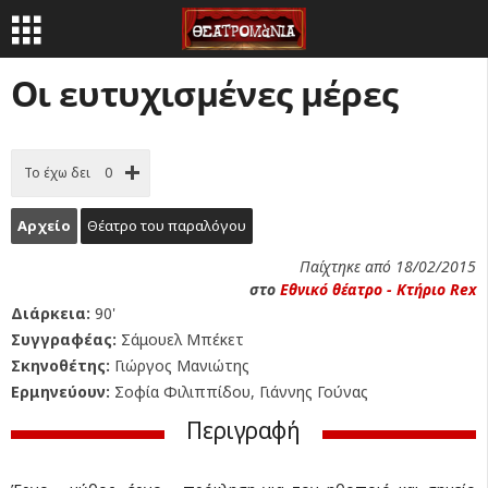
Οι ευτυχισμένες μέρες
Το έχω δει
0
Αρχείο
Θέατρο του παραλόγου
Παίχτηκε από 18/02/2015
στο
Εθνικό θέατρο - Κτήριο Rex
Διάρκεια:
90'
Συγγραφέας:
Σάμουελ Μπέκετ
Σκηνοθέτης:
Γιώργος Μανιώτης
Ερμηνεύουν:
Σοφία Φιλιππίδου, Γιάννης Γούνας
Περιγραφή