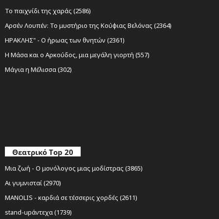
Το παιχνίδι της χαράς (2586)
Αρσέν Λουπέν: Το μυστήριο της Κούφιας Βελόνας (2364)
ΗΡΑΚΛΗΣ" - Ο ήρωας των θνητών (2361)
Η Μάσα και ο Αρκούδος, μια μεγάλη γιορτή (557)
Μάγια η Μέλισσα (302)
Θεατρικό Top 20
Μια ζωή - Ο μονόλογος μιας μοδίστρας (3865)
Αι γυμνισταί (2970)
MANOLIS - καρδιά σε τέσσερις χορδές (2611)
stand-upάντεχα (1739)