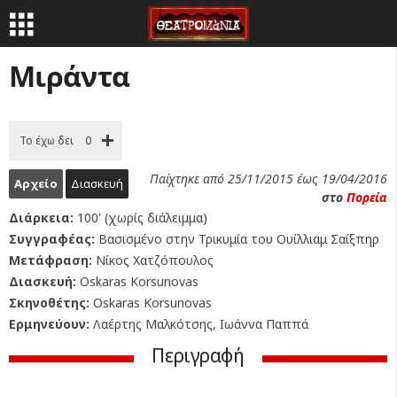
Μιράντα
Το έχω δει
0
Παίχτηκε από 25/11/2015 έως 19/04/2016
Αρχείο
Διασκευή
στο
Πορεία
Διάρκεια:
100' (χωρίς διάλειμμα)
Συγγραφέας:
Βασισμένο στην Τρικυμία του Ουίλλιαμ Σαίξπηρ
Μετάφραση:
Νίκος Χατζόπουλος
Διασκευή:
Oskaras Korsunovas
Σκηνοθέτης:
Oskaras Korsunovas
Ερμηνεύουν:
Λαέρτης Μαλκότσης, Ιωάννα Παππά
Περιγραφή