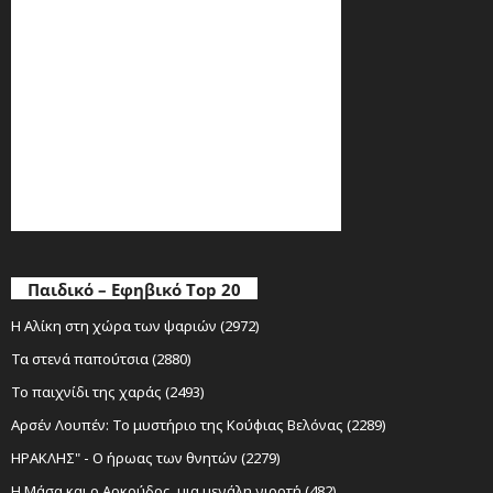
Παιδικό – Εφηβικό Top 20
Η Αλίκη στη χώρα των ψαριών (2972)
Τα στενά παπούτσια (2880)
Το παιχνίδι της χαράς (2493)
Αρσέν Λουπέν: Το μυστήριο της Κούφιας Βελόνας (2289)
ΗΡΑΚΛΗΣ" - Ο ήρωας των θνητών (2279)
Η Μάσα και ο Αρκούδος, μια μεγάλη γιορτή (482)