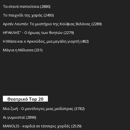
Τα στενά παπούτσια (2880)
Το παιχνίδι της χαράς (2493)
Αρσέν Λουπέν: Το μυστήριο της Κούφιας Βελόνας (2289)
ΗΡΑΚΛΗΣ" - Ο ήρωας των θνητών (2279)
Η Μάσα και ο Αρκούδος, μια μεγάλη γιορτή (482)
Μάγια η Μέλισσα (231)
Θεατρικό Top 20
Μια ζωή - Ο μονόλογος μιας μοδίστρας (3782)
Αι γυμνισταί (2896)
MANOLIS - καρδιά σε τέσσερις χορδές (2529)