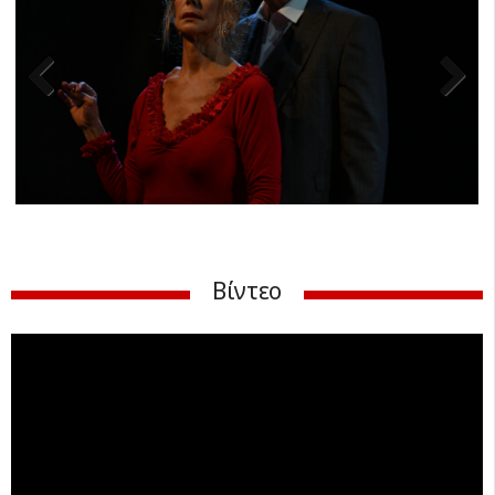
Previ
Next
ous
Βίντεο