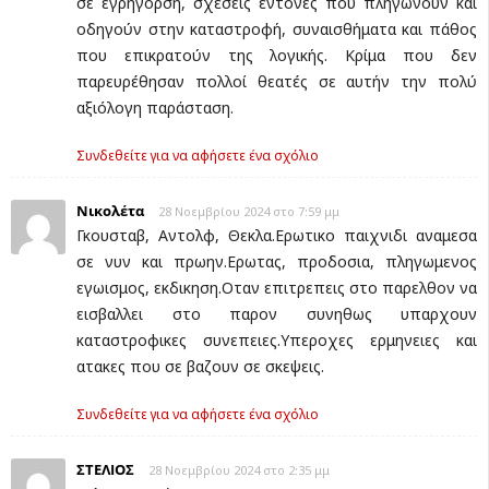
σε εγρήγορση, σχέσεις έντονες που πληγώνουν και
οδηγούν στην καταστροφή, συναισθήματα και πάθος
που επικρατούν της λογικής. Κρίμα που δεν
παρευρέθησαν πολλοί θεατές σε αυτήν την πολύ
αξιόλογη παράσταση.
Συνδεθείτε για να αφήσετε ένα σχόλιο
Νικολέτα
28 Νοεμβρίου 2024 στο 7:59 μμ
Γκουσταβ, Αντολφ, Θεκλα.Ερωτικο παιχνιδι αναμεσα
σε νυν και πρωην.Ερωτας, προδοσια, πληγωμενος
εγωισμος, εκδικηση.Οταν επιτρεπεις στο παρελθον να
εισβαλλει στο παρον συνηθως υπαρχουν
καταστροφικες συνεπειες.Υπεροχες ερμηνειες και
ατακες που σε βαζουν σε σκεψεις.
Συνδεθείτε για να αφήσετε ένα σχόλιο
ΣΤΕΛΙΟΣ
28 Νοεμβρίου 2024 στο 2:35 μμ