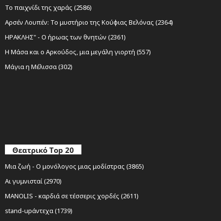
Το παιχνίδι της χαράς (2586)
Αρσέν Λουπέν: Το μυστήριο της Κούφιας Βελόνας (2364)
ΗΡΑΚΛΗΣ" - Ο ήρωας των θνητών (2361)
Η Μάσα και ο Αρκούδος, μια μεγάλη γιορτή (557)
Μάγια η Μέλισσα (302)
Θεατρικό Top 20
Μια ζωή - Ο μονόλογος μιας μοδίστρας (3865)
Αι γυμνισταί (2970)
MANOLIS - καρδιά σε τέσσερις χορδές (2611)
stand-upάντεχα (1739)