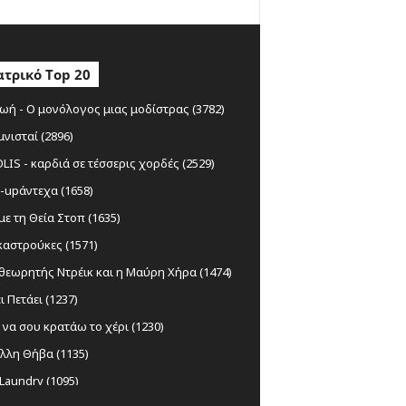
τρικό Top 20
ωή - Ο μονόλογος μιας μοδίστρας (3782)
μνισταί (2896)
IS - καρδιά σε τέσσερις χορδές (2529)
-upάντεχα (1658)
ε τη Θεία Στοπ (1635)
αστρούκες (1571)
θεωρητής Ντρέικ και η Μαύρη Χήρα (1474)
ι Πετάει (1237)
να σου κρατάω το χέρι (1230)
λλη Θήβα (1135)
Laundry (1095)