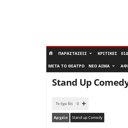
ΣΎΝΔΕΣΗ / ΕΓΓΡΑΦΉ
ΠΑΡΑΣΤΆΣΕΙΣ
ΚΡΙΤΙΚΈΣ
ΕΊ
ΜΕΤΆ ΤΟ ΘΈΑΤΡΟ
ΝΈΟ ΑΊΜΑ
ΑΦ
Stand Up Comed
Το έχω δει
0
Αρχείο
Stand up Comedy