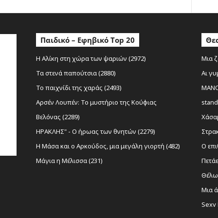
Παιδικό – Εφηβικό Top 20
Θεα
Η Αλίκη στη χώρα των ψαριών (2972)
Μια ζ
Τα στενά παπούτσια (2880)
Αι γυ
Το παιχνίδι της χαράς (2493)
MANOL
Αρσέν Λουπέν: Το μυστήριο της Κούφιας
stand
Βελόνας (2289)
Χάσαμ
ΗΡΑΚΛΗΣ" - Ο ήρωας των θνητών (2279)
Στρακ
Η Μάσα και ο Αρκούδος, μια μεγάλη γιορτή (482)
Ο επι
Μάγια η Μέλισσα (231)
Πετάε
Θέλω 
Μια ά
Sexy 