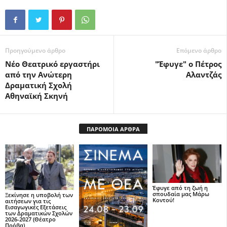
Προηγούμενο άρθρο
Επόμενο άρθρο
Νέο Θεατρικό εργαστήρι
"Έφυγε" ο Πέτρος
από την Ανώτερη
Αλαντζάς
Δραματική Σχολή
Αθηναϊκή Σκηνή
ΠΑΡΟΜΟΙΑ ΑΡΘΡΑ
Έφυγε από τη ζωή η
σπουδαία μας Μάρω
Ξεκίνησε η υποβολή των
Κοντού!
αιτήσεων για τις
Εισαγωγικές Εξετάσεις
των Δραματικών Σχολών
2026-2027 (Θέατρο
Πρόβα)