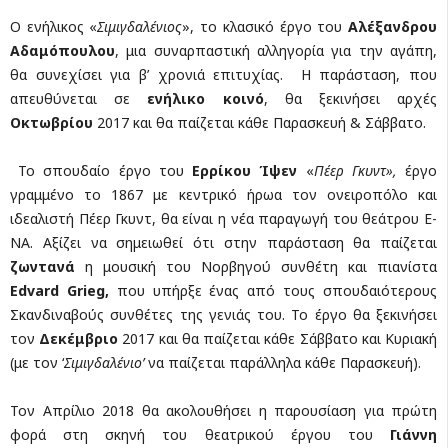
Ο ενήλικος «
Σιμιγδαλένιος
», το κλασικό έργο του
Αλέξανδρου
Αδαμόπουλου
, μια συναρπαστική αλληγορία για την αγάπη,
θα συνεχίσει για β’ χρονιά επιτυχίας. Η παράσταση, που
απευθύνεται σε
ενήλικο
κοινό
, θα ξεκινήσει αρχές
Οκτωβρίου
2017 και θα παίζεται κάθε Παρασκευή & Σάββατο.
Το σπουδαίο έργο του
Ερρίκου Ίψεν
«
Πέερ Γκυντ»,
έργο
γραμμένο το 1867 με κεντρικό ήρωα τον ονειροπόλο και
ιδεαλιστή Πέερ Γκυντ, θα είναι η νέα παραγωγή του θεάτρου Ε-
ΝΑ. Αξίζει να σημειωθεί ότι στην παράσταση θα παίζεται
ζωντανά
η μουσική του Νορβηγού συνθέτη και πιανίστα
Edvard
Grieg
,
που υπήρξε ένας από τους σπουδαιότερους
Σκανδιναβούς συνθέτες της γενιάς του. Το έργο θα ξεκινήσει
τον
Δεκέμβριο
2017 και θα παίζεται κάθε Σάββατο και Κυριακή
(με τον ‘
Σιμιγδαλένιο’
να παίζεται παράλληλα κάθε Παρασκευή).
Τον Απρίλιο 2018 θα ακολουθήσει η παρουσίαση για πρώτη
φορά στη σκηνή του θεατρικού έργου του
Γιάννη