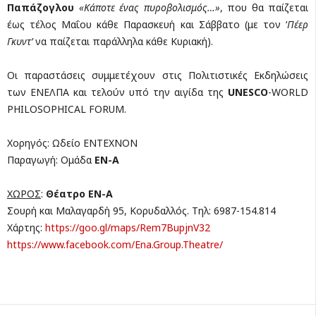
Παπάζογλου
«Κάποτε ένας πυροβολισμός…»
, που θα παίζεται
έως τέλος Μαΐου κάθε Παρασκευή και Σάββατο (με τον ‘
Πέερ
Γκυντ’
να παίζεται παράλληλα κάθε Κυριακή).
Οι παραστάσεις συμμετέχουν στις Πολιτιστικές Εκδηλώσεις
των ΕΝΕΛΠΑ και τελούν υπό την αιγίδα της
UNESCO
-WORLD
PHILOSOPHICAL FORUM.
Χορηγός: Ωδείο ΕΝΤΕΧΝΟΝ
Παραγωγή: Ομάδα
ΕΝ-Α
ΧΩΡΟΣ
:
Θέατρο ΕΝ-Α
Σουρή και Μαλαγαρδή 95, Κορυδαλλός. Τηλ: 6987-154.814
Χάρτης:
https://goo.gl/maps/Rem7BupjnV32
https://www.facebook.com/Ena.Group.Theatre/