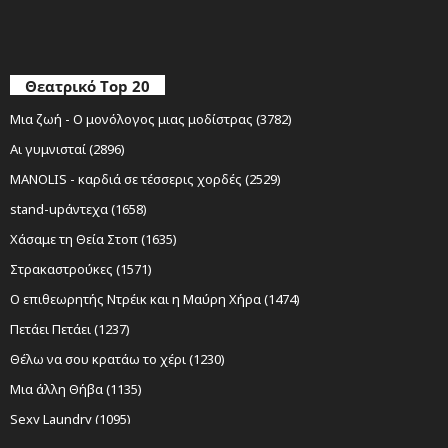
Θεατρικό Top 20
Μια ζωή - Ο μονόλογος μιας μοδίστρας (3782)
Αι γυμνισταί (2896)
MANOLIS - καρδιά σε τέσσερις χορδές (2529)
stand-upάντεχα (1658)
Χάσαμε τη Θεία Στοπ (1635)
Στρακαστρούκες (1571)
Ο επιθεωρητής Ντρέικ και η Μαύρη Χήρα (1474)
Πετάει Πετάει (1237)
Θέλω να σου κρατάω το χέρι (1230)
Μια άλλη Θήβα (1135)
Sexy Laundry (1095)