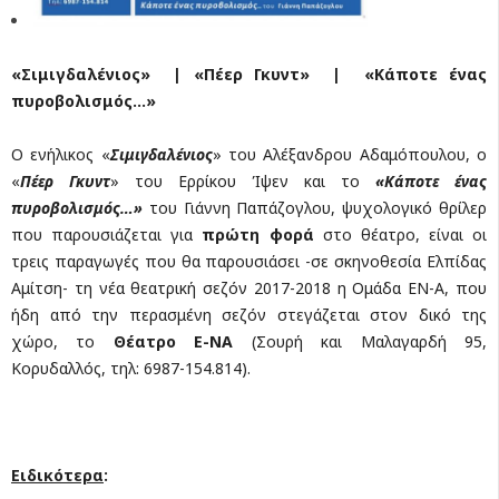
«Σιμιγδαλένιος» | «Πέερ Γκυντ» | «Κάποτε ένας
πυροβολισμός…»
Ο ενήλικος «
Σιμιγδαλένιος
» του Αλέξανδρου Αδαμόπουλου, ο
«
Πέερ Γκυντ
» του Ερρίκου Ίψεν και το
«Κάποτε ένας
πυροβολισμός…»
του Γιάννη Παπάζογλου, ψυχολογικό θρίλερ
που παρουσιάζεται για
πρώτη φορά
στο θέατρο, είναι οι
τρεις παραγωγές που θα παρουσιάσει -σε σκηνοθεσία Ελπίδας
Αμίτση- τη νέα θεατρική σεζόν 2017-2018 η Ομάδα ΕΝ-Α, που
ήδη από την περασμένη σεζόν στεγάζεται στον δικό της
χώρο, το
Θέατρο Ε-ΝΑ
(Σουρή και Μαλαγαρδή 95,
Κορυδαλλός, τηλ: 6987-154.814).
Ειδικότερα
: