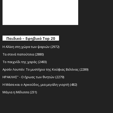
Παιδικό – Εφηβικό Top 20
Η Αλίκη στη χώρα των ψαριών (2972)
Τα στενά παπούτσια (2880)
Το παιχνίδι της χαράς (2493)
Αρσέν Λουπέν: Το μυστήριο της Κούφιας Βελόνας (2289)
ΗΡΑΚΛΗΣ" - Ο ήρωας των θνητών (2279)
Η Μάσα και ο Αρκούδος, μια μεγάλη γιορτή (482)
Μάγια η Μέλισσα (231)