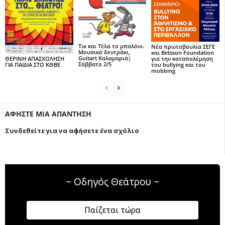
Τικ και Τέλα το μπαλόνι-
Νέα πρωτοβουλία ΣΕΓΕ
Μουσικό δεντράκι,
και Betsson Foundation
Guitart Καλαμαριά|
για την καταπολέμηση
ΘΕΡΙΝΗ ΑΠΑΣΧΟΛΗΣΗ
Σάββατο 2/5
του bullying και του
ΓΙΑ ΠΑΙΔΙΑ ΣΤΟ ΚΘΒΕ
mobbing
ΑΦΗΣΤΕ ΜΙΑ ΑΠΑΝΤΗΣΗ
Συνδεθείτε για να αφήσετε ένα σχόλιο
~ Οδηγός Θεάτρου ~
Παίζεται τώρα