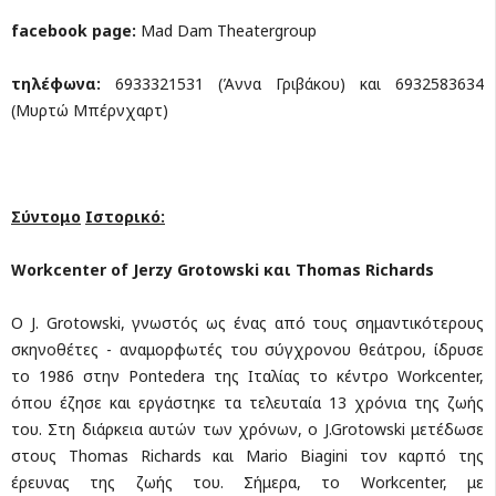
facebook page:
Mad Dam Theatergroup
τηλέφωνα:
6933321531 (Άννα Γριβάκου) και 6932583634
(Μυρτώ Μπέρνχαρτ)
Σύντομο
Ιστορικό
:
Workcenter of Jerzy Grotowski
και
Thomas Richards
Ο J. Grotowski, γνωστός ως ένας από τους σημαντικότερους
σκηνοθέτες - αναμορφωτές του σύγχρονου θεάτρου, ίδρυσε
τo 1986 στην Pontedera της Ιταλίας το κέντρο Workcenter,
όπου έζησε και εργάστηκε τα τελευταία 13 χρόνια της ζωής
του. Στη διάρκεια αυτών των χρόνων, ο J.Grotowski μετέδωσε
στους Thomas Richards και Mario Biagini τον καρπό της
έρευνας της ζωής του. Σήμερα, το Workcenter, με