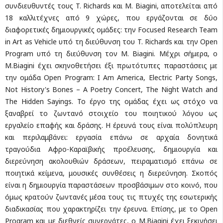
συνδιευθυντές τους T. Richards και Μ. Biagini, αποτελείται από
18 καλλιτέχνες από 9 χώρες, που εργάζονται σε δύο
διαφορετικές δημιουργικές ομάδες: την Focused Research Team
in Art as Vehicle υπό τη διεύθυνση του T. Richards και την Open
Program υπό τη διεύθυνση τον M. Biagini. Μέχρι σήμερα, ο
M.Biagini έχει σκηνοθετήσει έξι πρωτότυπες παραστάσεις με
την ομάδα Open Program: I Am America, Electric Party Songs,
Not History's Bones – A Poetry Concert, The Night Watch and
The Hidden Sayings. Το έργο της ομάδας έχει ως στόχο να
ξαναβρεί το ζωντανό στοιχείο του ποιητικού λόγου ως
εργαλείο επαφής και δράσης. Η έρευνά τους είναι πολύπλευρη
και περιλαμβάνει: εργασία επάνω σε αρχαία δονητικά
τραγούδια Αφρο-Καραϊβικής προέλευσης, δημιουργία και
διερεύνηση ακολουθιών δράσεων, πειραματισμό επάνω σε
ποιητικά κείμενα, μουσικές συνθέσεις η διερεύνηση. Σκοπός
είναι η δημιουργία παραστάσεων προσβάσιμων στο κοινό, που
όμως κρατούν ζωντανές μέσα τους τις πτυχές της εσωτερικής
διαδικασίας που χαρακτηρίζει την έρευνα. Επίσης, με το Open
Program και με διεθνείς συνεργάτες, ο Μ.Biagini έχει ξεκινήσει