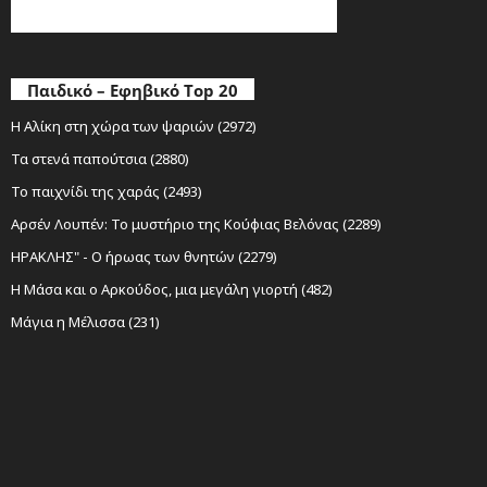
Παιδικό – Εφηβικό Top 20
Η Αλίκη στη χώρα των ψαριών (2972)
Τα στενά παπούτσια (2880)
Το παιχνίδι της χαράς (2493)
Αρσέν Λουπέν: Το μυστήριο της Κούφιας Βελόνας (2289)
ΗΡΑΚΛΗΣ" - Ο ήρωας των θνητών (2279)
Η Μάσα και ο Αρκούδος, μια μεγάλη γιορτή (482)
Μάγια η Μέλισσα (231)