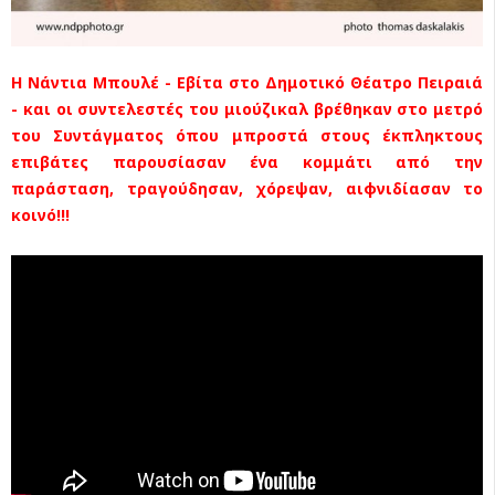
Η Νάντια Μπουλέ - Εβίτα στο Δημοτικό Θέατρο Πειραιά
- και οι συντελεστές του μιούζικαλ βρέθηκαν στο μετρό
του Συντάγματος όπου μπροστά στους έκπληκτους
επιβάτες παρουσίασαν ένα κομμάτι από την
παράσταση, τραγούδησαν, χόρεψαν, αιφνιδίασαν το
κοινό!!!