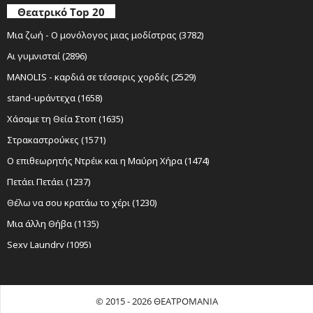
Θεατρικό Top 20
Μια ζωή - Ο μονόλογος μιας μοδίστρας (3782)
Αι γυμνισταί (2896)
MANOLIS - καρδιά σε τέσσερις χορδές (2529)
stand-upάντεχα (1658)
Χάσαμε τη Θεία Στοπ (1635)
Στρακαστρούκες (1571)
Ο επιθεωρητής Ντρέικ και η Μαύρη Χήρα (1474)
Πετάει Πετάει (1237)
Θέλω να σου κρατάω το χέρι (1230)
Μια άλλη Θήβα (1135)
Sexy Laundry (1095)
Νίκος Ξυλούρης Ο αρχάγγελος της Κρήτης (1085)
Ο Σώζων Εαυτόν Σωθήτω (1019)
© 2015 - 2026 ΘΕΑΤΡΟΜΑΝΙΑ
Όχι Άλλο Κάρβουνο (959)