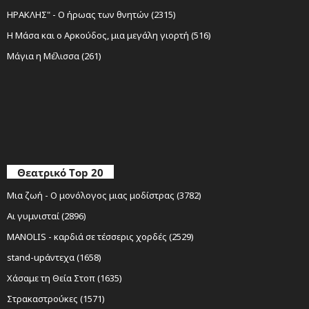
ΗΡΑΚΛΗΣ" - Ο ήρωας των θνητών (2315)
Η Μάσα και ο Αρκούδος, μια μεγάλη γιορτή (516)
Μάγια η Μέλισσα (261)
Θεατρικό Top 20
Μια ζωή - Ο μονόλογος μιας μοδίστρας (3782)
Αι γυμνισταί (2896)
MANOLIS - καρδιά σε τέσσερις χορδές (2529)
stand-upάντεχα (1658)
Χάσαμε τη Θεία Στοπ (1635)
Στρακαστρούκες (1571)