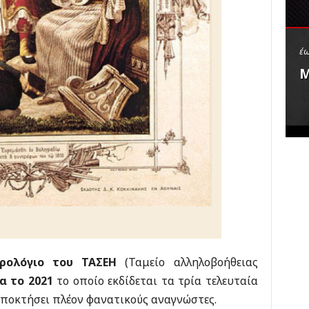
κ
έ
ς
έω
Μ
ρολόγιο του ΤΑΣΕΗ
(Ταμείο αλληλοβοήθειας
ια το 2021
το οποίο εκδίδεται τα τρία τελευταία
 αποκτήσει πλέον φανατικούς αναγνώστες.