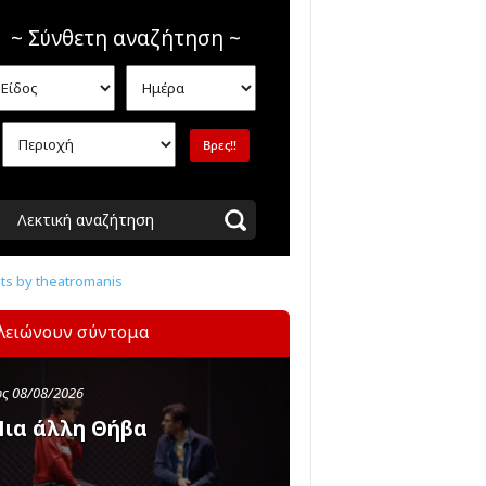
~ Σύνθετη αναζήτηση ~
Λεκτική αναζήτηση
s by theatromanis
λειώνουν σύντομα
ς 08/08/2026
ια άλλη Θήβα