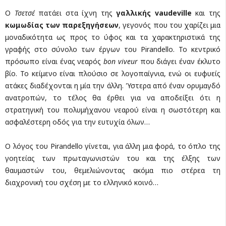
O
Τσετσέ
πατάει στα ίχνη της
γαλλικής
vaudeville
και της
κωμωδίας των παρεξηγήσεων
, γεγονός που του χαρίζει μια
μοναδικότητα ως προς το ύφος και τα χαρακτηριστικά της
γραφής στο σύνολο των έργων του Pirandello. Το κεντρικό
πρόσωπο είναι ένας νεαρός
bon
viveur
που διάγει έναν έκλυτο
βίο. Το κείμενο είναι πλούσιο σε λογοπαίγνια, ενώ οι ευφυείς
ατάκες διαδέχονται η μία την άλλη. Ύστερα από έναν ορυμαγδό
ανατροπών, το τέλος θα έρθει για να αποδείξει ότι η
στρατηγική του πολυμήχανου νεαρού είναι η σωστότερη και
ασφαλέστερη οδός για την ευτυχία όλων…
Ο λόγος του Pirandello γίνεται, για άλλη μια φορά, το όπλο της
γοητείας των πρωταγωνιστών του και της έλξης των
θαυμαστών του, θεμελιώνοντας ακόμα πιο στέρεα τη
διαχρονική του σχέση με το ελληνικό κοινό…