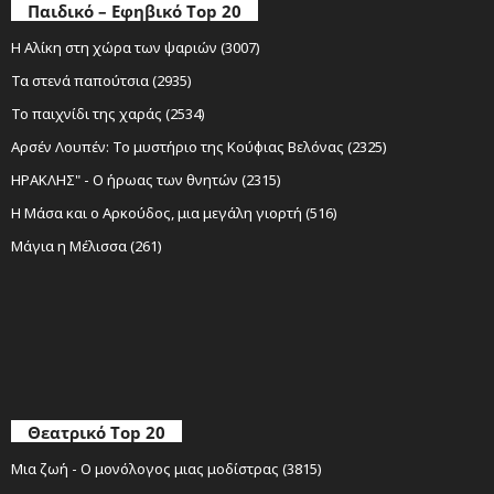
Παιδικό – Εφηβικό Top 20
Η Αλίκη στη χώρα των ψαριών (3007)
Τα στενά παπούτσια (2935)
Το παιχνίδι της χαράς (2534)
Αρσέν Λουπέν: Το μυστήριο της Κούφιας Βελόνας (2325)
ΗΡΑΚΛΗΣ" - Ο ήρωας των θνητών (2315)
Η Μάσα και ο Αρκούδος, μια μεγάλη γιορτή (516)
Μάγια η Μέλισσα (261)
Θεατρικό Top 20
Μια ζωή - Ο μονόλογος μιας μοδίστρας (3815)