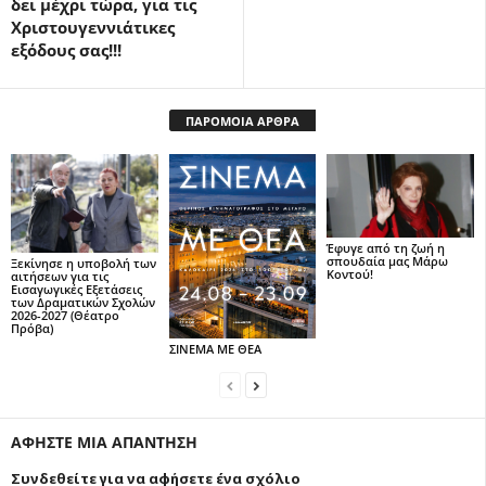
δει μέχρι τώρα, για τις
Χριστουγεννιάτικες
εξόδους σας!!!
ΠΑΡΟΜΟΙΑ ΑΡΘΡΑ
Έφυγε από τη ζωή η
σπουδαία μας Μάρω
Ξεκίνησε η υποβολή των
Κοντού!
αιτήσεων για τις
Εισαγωγικές Εξετάσεις
των Δραματικών Σχολών
2026-2027 (Θέατρο
Πρόβα)
ΣΙΝΕΜΑ ΜΕ ΘΕΑ
ΑΦΗΣΤΕ ΜΙΑ ΑΠΑΝΤΗΣΗ
Συνδεθείτε για να αφήσετε ένα σχόλιο