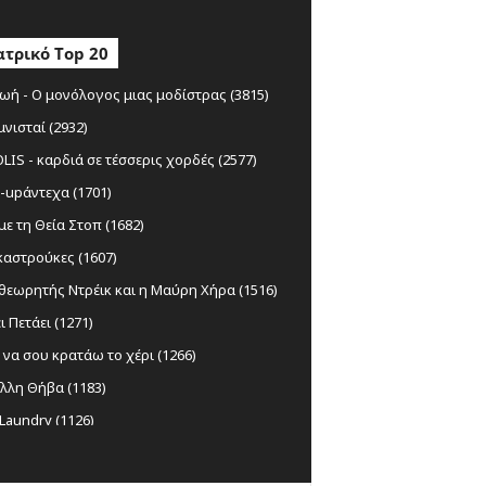
τρικό Top 20
ωή - Ο μονόλογος μιας μοδίστρας (3815)
μνισταί (2932)
IS - καρδιά σε τέσσερις χορδές (2577)
-upάντεχα (1701)
ε τη Θεία Στοπ (1682)
αστρούκες (1607)
θεωρητής Ντρέικ και η Μαύρη Χήρα (1516)
ι Πετάει (1271)
να σου κρατάω το χέρι (1266)
λλη Θήβα (1183)
Laundry (1126)
ς Ξυλούρης Ο αρχάγγελος της Κρήτης
)