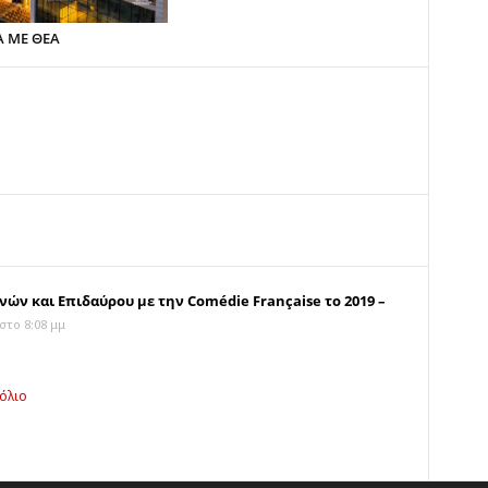
Α ΜΕ ΘΕΑ
ο
ών και Επιδαύρου με την Comédie Française το 2019 –
στο 8:08 μμ
όλιο