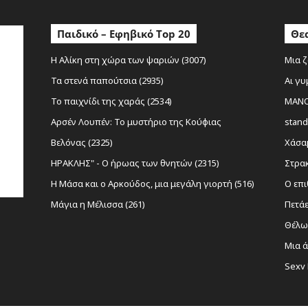
Παιδικό – Εφηβικό Top 20
Θεα
Η Αλίκη στη χώρα των ψαριών (3007)
Μια ζ
Τα στενά παπούτσια (2935)
Αι γυ
Το παιχνίδι της χαράς (2534)
MANOL
Αρσέν Λουπέν: Το μυστήριο της Κούφιας
stand
Βελόνας (2325)
Χάσαμ
ΗΡΑΚΛΗΣ" - Ο ήρωας των θνητών (2315)
Στρακ
Η Μάσα και ο Αρκούδος, μια μεγάλη γιορτή (516)
Ο επι
Μάγια η Μέλισσα (261)
Πετάε
Θέλω 
Μια ά
Sexy 
Νίκο
(1116