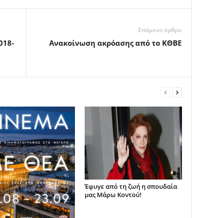
Επόμενο άρθρο
018-
Ανακοίνωση ακρόασης από το ΚΘΒΕ
Έφυγε από τη ζωή η σπουδαία
μας Μάρω Κοντού!