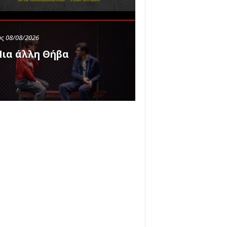
ς 08/08/2026
ια άλλη Θήβα