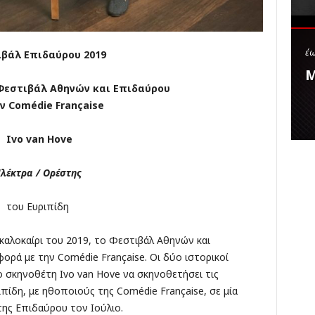
κ
έ
ς
έω
βάλ Επιδαύρου 2019
Μ
Φεστιβάλ Αθηνών και Επιδαύρου
ην
Com
é
die
Fran
ç
aise
Ivo van Hove
λέκτρα / Ορέστης
του Ευριπίδη
καλοκαίρι του 2019, το Φεστιβάλ Αθηνών και
ορά με την Comédie Française. Οι δύο ιστορικοί
 σκηνοθέτη Ivo van Hove να σκηνοθετήσει τις
πίδη, με ηθοποιούς της Comédie Française, σε μία
ης Επιδαύρου τον Ιούλιο.