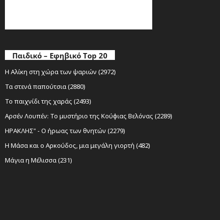
Παιδικό – Εφηβικό Top 20
Η Αλίκη στη χώρα των ψαριών (2972)
Τα στενά παπούτσια (2880)
Το παιχνίδι της χαράς (2493)
Αρσέν Λουπέν: Το μυστήριο της Κούφιας Βελόνας (2289)
ΗΡΑΚΛΗΣ" - Ο ήρωας των θνητών (2279)
Η Μάσα και ο Αρκούδος, μια μεγάλη γιορτή (482)
Μάγια η Μέλισσα (231)