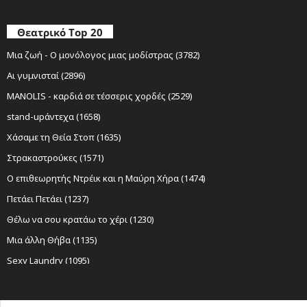
Θεατρικό Top 20
Μια ζωή - Ο μονόλογος μιας μοδίστρας (3782)
Αι γυμνισταί (2896)
MANOLIS - καρδιά σε τέσσερις χορδές (2529)
stand-upάντεχα (1658)
Χάσαμε τη Θεία Στοπ (1635)
Στρακαστρούκες (1571)
Ο επιθεωρητής Ντρέικ και η Μαύρη Χήρα (1474)
Πετάει Πετάει (1237)
Θέλω να σου κρατάω το χέρι (1230)
Μια άλλη Θήβα (1135)
Sexy Laundry (1095)
Νίκος Ξυλούρης Ο αρχάγγελος της Κρήτης (1085)
Ο Σώζων Εαυτόν Σωθήτω (1019)