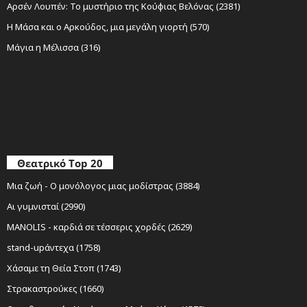
Αρσέν Λουπέν: Το μυστήριο της Κούφιας Βελόνας (2381)
Η Μάσα και ο Αρκούδος, μια μεγάλη γιορτή (570)
Μάγια η Μέλισσα (316)
Θεατρικό Top 20
Μια ζωή - Ο μονόλογος μιας μοδίστρας (3884)
Αι γυμνισταί (2990)
MANOLIS - καρδιά σε τέσσερις χορδές (2629)
stand-upάντεχα (1758)
Χάσαμε τη Θεία Στοπ (1743)
Στρακαστρούκες (1660)