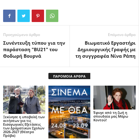
Προηγούμενο άρθρο
Επόμενο άρθρο
Συνέντευξη τύπου για την
Βιωματικό Εργαστήρι
παράσταση "BU21" του
Δημιουργικής Γραφής με
Θοδωρή Βουρνά
τη συγγραφέα Νίνα Ράπη
ΠΑΡΟΜΟΙΑ ΑΡΘΡΑ
Έφυγε από τη ζωή η
σπουδαία μας Μάρω
Ξεκίνησε η υποβολή των
Κοντού!
αιτήσεων για τις
Εισαγωγικές Εξετάσεις
των Δραματικών Σχολών
2026-2027 (Θέατρο
Πρόβα)