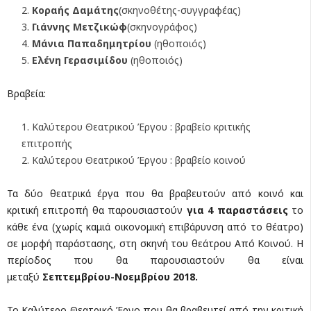
Κοραής Δαμάτης
(σκηνοθέτης-συγγραφέας)
Γιάννης Μετζικώφ
(σκηνογράφος)
Μάνια Παπαδημητρίου
(ηθοποιός)
Ελένη Γερασιμίδου
(ηθοποιός)
Βραβεία:
Καλύτερου Θεατρικού Έργου : βραβείο κριτικής
επιτροπής
Καλύτερου Θεατρικού Έργου : βραβείο κοινού
Τα δύο θεατρικά έργα που θα βραβευτούν από κοινό και
κριτική επιτροπή θα παρουσιαστούν
για 4 παραστάσεις
το
κάθε ένα (χωρίς καμιά οικονομική επιβάρυνση από το θέατρο)
σε μορφή παράστασης, στη σκηνή του θεάτρου Από Κοινού. Η
περίοδος που θα παρουσιαστούν θα είναι
μεταξύ
Σεπτεμβρίου-Νοεμβρίου 2018.
Το Καλύτερο Θεατρικό Έργο που θα βραβευτεί από την κριτική