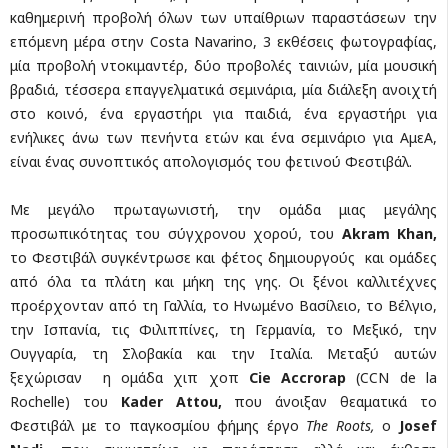
καθημερινή προβολή όλων των υπαίθριων παραστάσεων την
επόμενη μέρα στην Costa Navarino, 3 εκθέσεις φωτογραφίας,
μία προβολή ντοκιμαντέρ, δύο προβολές ταινιών, μία μουσική
βραδιά, τέσσερα επαγγελματικά σεμινάρια, μία διάλεξη ανοιχτή
στο κοινό, ένα εργαστήρι για παιδιά, ένα εργαστήρι για
ενήλικες άνω των πενήντα ετών και ένα σεμινάριο για ΑμεΑ,
είναι ένας συνοπτικός απολογισμός του φετινού Φεστιβάλ.
Με μεγάλο πρωταγωνιστή, την ομάδα μιας μεγάλης
προσωπικότητας του σύγχρονου χορού, του
Akram Khan,
το Φεστιβάλ συγκέντρωσε και φέτος δημιουργούς και ομάδες
από όλα τα πλάτη και μήκη της γης. Οι ξένοι καλλιτέχνες
προέρχονταν από τη Γαλλία, το Ηνωμένο Βασίλειο, το Βέλγιο,
την Ισπανία, τις Φιλιππίνες, τη Γερμανία, το Μεξικό, την
Ουγγαρία, τη Σλοβακία και την Ιταλία. Μεταξύ αυτών
ξεχώρισαν η ομάδα χιπ χοπ
Cie Accrorap
(CCN de la
Rochelle) του
Kader Attou,
που άνοιξαν θεαματικά το
Φεστιβάλ με το παγκοσμίου φήμης έργο
The Roots,
ο
Josef