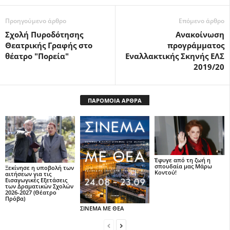
Προηγούμενο άρθρο
Επόμενο άρθρο
Σχολή Πυροδότησης
Ανακοίνωση
Θεατρικής Γραφής στο
προγράμματος
θέατρο "Πορεία"
Εναλλακτικής​ Σκηνής ΕΛΣ
2019/20
ΠΑΡΟΜΟΙΑ ΑΡΘΡΑ
Έφυγε από τη ζωή η
σπουδαία μας Μάρω
Ξεκίνησε η υποβολή των
Κοντού!
αιτήσεων για τις
Εισαγωγικές Εξετάσεις
των Δραματικών Σχολών
2026-2027 (Θέατρο
Πρόβα)
ΣΙΝΕΜΑ ΜΕ ΘΕΑ