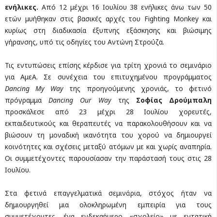
ενήλικες.
Από 12 μέχρι 16 Ιουλίου 38 ενήλικες άνω των 50
ετών μυήθηκαν στις βασικές αρχές του Fighting Monkey και
κυρίως στη διαδικασία έξυπνης εξάσκησης και βιώσιμης
γήρανσης, υπό τις οδηγίες τoυ Αντώνη Στρούζα.
Τις εντυπώσεις επίσης κέρδισε για τρίτη χρονιά το σεμινάριο
για ΑμεΑ. Σε συνέχεια του επιτυχημένου προγράμματος
Dancing My Way
της προηγούμενης χρονιάς, το φετινό
πρόγραμμα
Dancing Our Way
της
Σοφίας Δρούμπαλη
προσκάλεσε από 23 μέχρι 28 Ιουλίου χορευτές,
εκπαιδευτικούς και θεραπευτές να παρακολουθήσουν και να
βιώσουν τη μοναδική ικανότητα του χορού να δημιουργεί
κοινότητες και σχέσεις μεταξύ ατόμων με και χωρίς αναπηρία.
Οι συμμετέχοντες παρουσίασαν την παράστασή τους στις 28
Ιουλίου.
Στα φετινά επαγγελματικά σεμινάρια, στόχος ήταν να
δημιουργηθεί μια ολοκληρωμένη εμπειρία για τους
συμμετέχοντες, ένα ενδεκαήμερο «σχολείο» με εντατική