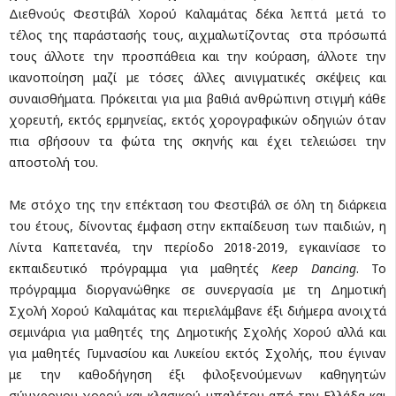
Διεθνούς Φεστιβάλ Χορού Καλαμάτας δέκα λεπτά μετά το
τέλος της παράστασής τους, αιχμαλωτίζοντας στα πρόσωπά
τους άλλοτε την προσπάθεια και την κούραση, άλλοτε την
ικανοποίηση μαζί με τόσες άλλες αινιγματικές σκέψεις και
συναισθήματα. Πρόκειται για μια βαθιά ανθρώπινη στιγμή κάθε
χορευτή, εκτός ερμηνείας, εκτός χορογραφικών οδηγιών όταν
πια σβήσουν τα φώτα της σκηνής και έχει τελειώσει την
αποστολή του.
Με στόχο της την επέκταση του Φεστιβάλ σε όλη τη διάρκεια
του έτους, δίνοντας έμφαση στην εκπαίδευση των παιδιών, η
Λίντα Καπετανέα, την περίοδο 2018-2019, εγκαινίασε το
εκπαιδευτικό πρόγραμμα για μαθητές
Keep Dancing
. Το
πρόγραμμα διοργανώθηκε σε συνεργασία με τη Δημοτική
Σχολή Χορού Καλαμάτας και περιελάμβανε έξι διήμερα ανοιχτά
σεμινάρια για μαθητές της Δημοτικής Σχολής Χορού αλλά και
για μαθητές Γυμνασίου και Λυκείου εκτός Σχολής, που έγιναν
με την καθοδήγηση έξι φιλοξενούμενων καθηγητών
σύγχρονου χορού και κλασικού μπαλέτου από την Ελλάδα και