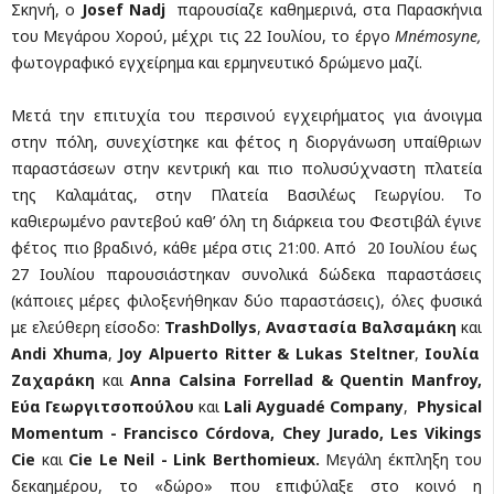
Σκηνή, o
Josef Nadj
παρουσίαζε καθημερινά, στα Παρασκήνια
του Μεγάρου Χορού, μέχρι τις 22 Ιουλίου, το έργο
Mnémosyne,
φωτογραφικό εγχείρημα και ερμηνευτικό δρώμενο μαζί.
Μετά την επιτυχία του περσινού εγχειρήματος για άνοιγμα
στην πόλη, συνεχίστηκε και φέτος η διοργάνωση υπαίθριων
παραστάσεων στην κεντρική και πιο πολυσύχναστη πλατεία
της Καλαμάτας, στην Πλατεία Βασιλέως Γεωργίου. Το
καθιερωμένο ραντεβού καθ’ όλη τη διάρκεια του Φεστιβάλ έγινε
φέτος πιο βραδινό, κάθε μέρα στις 21:00. Από 20 Ιουλίου έως
27 Ιουλίου παρουσιάστηκαν συνολικά δώδεκα παραστάσεις
(κάποιες μέρες φιλοξενήθηκαν δύο παραστάσεις), όλες φυσικά
με ελεύθερη είσοδο:
TrashDollys
,
Αναστασία Βαλσαμάκη
και
Andi Xhuma
,
Joy Alpuerto Ritter & Lukas Steltner
,
Ιουλία
Ζαχαράκη
και
Anna Calsina Forrellad & Quentin Manfroy,
Εύα Γεωργιτσοπούλου
και
Lali Ayguadé Company
,
Physical
Momentum - Francisco Córdova, Chey Jurado,
Les Vikings
Cie
και
Cie Le Neil - Link Berthomieux.
Μεγάλη έκπληξη του
δεκαημέρου, το «δώρο» που επιφύλαξε στο κοινό η