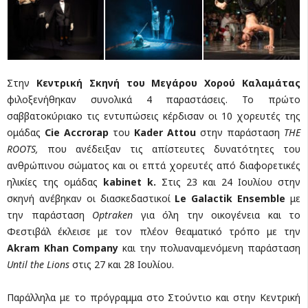
Στην
Κεντρική Σκηνή του Μεγάρου Χορού Καλαμάτας
φιλοξενήθηκαν συνολικά 4 παραστάσεις. Το πρώτο
σαββατοκύριακο τις εντυπώσεις κέρδισαν οι 10 χορευτές της
ομάδας
Cie Accrorap
του
Kader Attou
στην παράσταση
THE
ROOTS,
που ανέδειξαν τις απίστευτες δυνατότητες του
ανθρώπινου σώματος και οι επτά χορευτές από διαφορετικές
ηλικίες της ομάδας
kabinet k.
Στις 23 και 24 Ιουλίου στην
σκηνή ανέβηκαν οι διασκεδαστικοί
Le Galactik Ensemb
l
e
με
την παράσταση
Οptraken
για όλη την οικογένεια και το
Φεστιβάλ έκλεισε με τον πλέον θεαματικό τρόπο με την
Akram Khan Company
και την πολυαναμενόμενη παράσταση
Until the Lions
στις 27 και 28 Ιουλίου.
Παράλληλα με το πρόγραμμα στο Στούντιο και στην Κεντρική