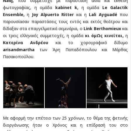
Nadj,
που συμμετείχε με παράσταση αλλά και έκθεση
φωτογραφίας, η ομάδα
kabinet k,
η ομάδα
Le Galactik
Ensemble,
η
Joy Alpuerto Ritter
και η
Lali Ayguadé
που
παρουσίασαν παραστάσεις τους εντός και εκτός θεάτρου και
δίδαξαν στα επαγγελματικά σεμινάρια, ο
Link Berthomieux
και
οι τρεις ελληνικές συμμετοχές, η ομάδα
κι όμΩς κινείται,
η
Κατερίνα Ανδρέου
και το χορογραφικό δίδυμο
arisandmartha
των Άρη Παπαδόπουλου και Μάρθας
Πασακοπούλου.
Με αφορμή την επέτειο των 25 χρόνων, το θέμα της φετινής
διοργάνωσης ήταν ο Χρόνος και η επίδρασή του στο