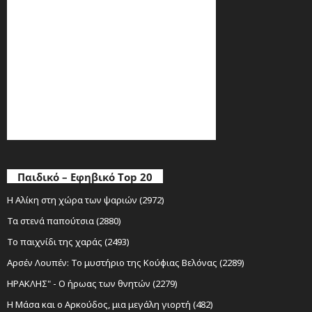
Παιδικό – Εφηβικό Top 20
Η Αλίκη στη χώρα των ψαριών (2972)
Τα στενά παπούτσια (2880)
Το παιχνίδι της χαράς (2493)
Αρσέν Λουπέν: Το μυστήριο της Κούφιας Βελόνας (2289)
ΗΡΑΚΛΗΣ" - Ο ήρωας των θνητών (2279)
Η Μάσα και ο Αρκούδος, μια μεγάλη γιορτή (482)