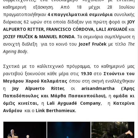
καθημερινή εξάσκηση. Από 18 μέχρι 28 Ιουλίου
πραγματοποιήθηκαν
4 επαγγελματικά σεμινάρια
συνολικής
διάρκειας 62 ωρών στα οποία δίδαξαν για πρώτη φορά οι
JOY
ALPUERTO RITTER, FRANCISCO CÓRDOVA, LALI AYGUADÉ
και
JOZEF FRUČEK & MANUEL RONDA
. Τα σεμινάρια συμπλήρωσε η
ανοιχτή διάλεξη για το κοινό του
Jozef Fruček
με τίτλο
The
Ageing Body
.
Σχετικά με το καλλιτεχνικό πρόγραμμα, το καθημερινό μας
ραντεβού ξεκινούσε κάθε μέρα στις
19.30
στο
Στούντιο του
Μεγάρου Χορού Καλαμάτας
όπου στη σκηνή εναλλάχθηκαν
η
Joy Alpuerto Ritter,
οι
arisandmartha (Άρης
Παπαδόπουλος και Μάρθα Πασακοπούλου),
η
ομάδα κι
όμΩς κινείται,
η
Lali Ayguadé
Company
, η
Kατερίνα
Ανδρέου
και ο
Link Berthomieux.