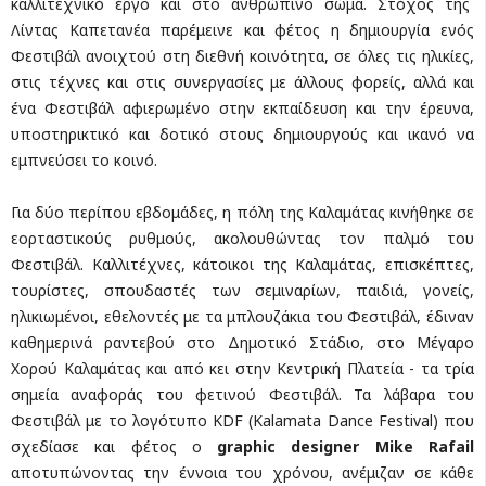
καλλιτεχνικό έργο και στο ανθρώπινο σώμα. Στόχος της
Λίντας Καπετανέα παρέμεινε και φέτος η δημιουργία ενός
Φεστιβάλ ανοιχτού στη διεθνή κοινότητα, σε όλες τις ηλικίες,
στις τέχνες και στις συνεργασίες με άλλους φορείς, αλλά και
ένα Φεστιβάλ αφιερωμένο στην εκπαίδευση και την έρευνα,
υποστηρικτικό και δοτικό στους δημιουργούς και ικανό να
εμπνεύσει το κοινό.
Για δύο περίπου εβδομάδες, η πόλη της Καλαμάτας κινήθηκε σε
εορταστικούς ρυθμούς, ακολουθώντας τον παλμό του
Φεστιβάλ. Καλλιτέχνες, κάτοικοι της Καλαμάτας, επισκέπτες,
τουρίστες, σπουδαστές των σεμιναρίων, παιδιά, γονείς,
ηλικιωμένοι, εθελοντές με τα μπλουζάκια του Φεστιβάλ, έδιναν
καθημερινά ραντεβού στο Δημοτικό Στάδιο, στο Μέγαρο
Χορού Καλαμάτας και από κει στην Κεντρική Πλατεία - τα τρία
σημεία αναφοράς του φετινού Φεστιβάλ. Τα λάβαρα του
Φεστιβάλ με το λογότυπο KDF (Kalamata Dance Festival) που
σχεδίασε και φέτος ο
graphic designer Mike Rafail
αποτυπώνοντας την έννοια του χρόνου, ανέμιζαν σε κάθε