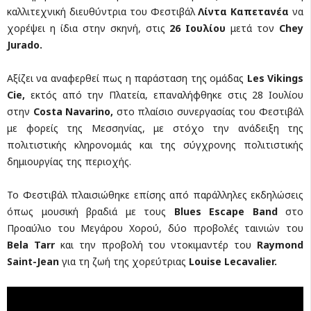
καλλιτεχνική διευθύντρια του Φεστιβάλ
Λίντα Καπετανέα
να
χορέψει η ίδια στην σκηνή, στις
26 Ιουλίου
μετά τον
Chey
Jurado
.
Αξίζει να αναφερθεί πως η παράσταση της ομάδας
Les Vikings
Cie,
εκτός από την Πλατεία, επαναλήφθηκε στις 28 Ιουλίου
στην
Costa Navarino,
στο πλαίσιο συνεργασίας του Φεστιβάλ
με φορείς της Μεσσηνίας, με στόχο την ανάδειξη της
πολιτιστικής κληρονομιάς και της σύγχρονης πολιτιστικής
δημιουργίας της περιοχής.
Το Φεστιβάλ πλαισιώθηκε επίσης από παράλληλες εκδηλώσεις
όπως μουσική βραδιά με τους
Blues Escape Band
στο
Προαύλιο του Μεγάρου Χορού, δύο προβολές ταινιών του
Bela
Tarr
και την προβολή του ντοκιμαντέρ του
Raymond
Saint
-
Jean
για τη ζωή της χορεύτριας
Louise
Lecavalier
.