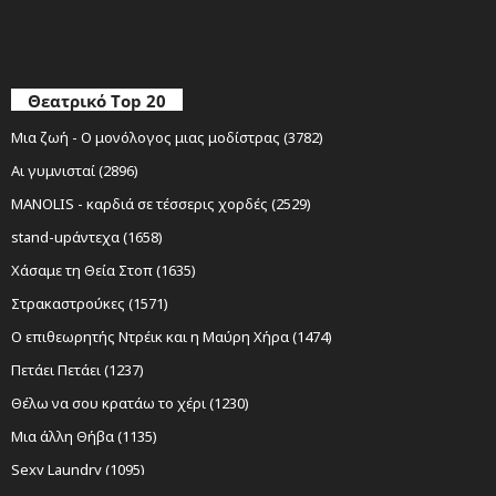
Θεατρικό Top 20
Μια ζωή - Ο μονόλογος μιας μοδίστρας (3782)
Αι γυμνισταί (2896)
MANOLIS - καρδιά σε τέσσερις χορδές (2529)
stand-upάντεχα (1658)
Χάσαμε τη Θεία Στοπ (1635)
Στρακαστρούκες (1571)
Ο επιθεωρητής Ντρέικ και η Μαύρη Χήρα (1474)
Πετάει Πετάει (1237)
Θέλω να σου κρατάω το χέρι (1230)
Μια άλλη Θήβα (1135)
Sexy Laundry (1095)