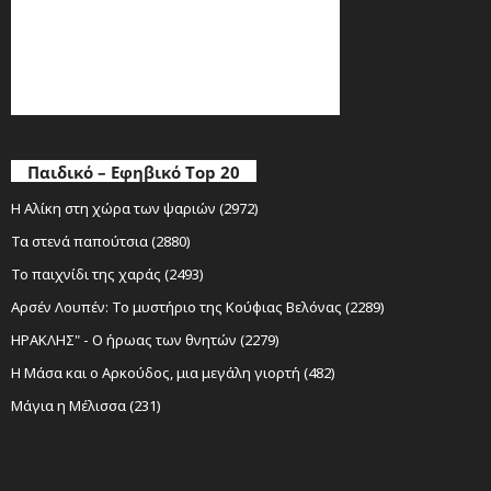
Παιδικό – Εφηβικό Top 20
Η Αλίκη στη χώρα των ψαριών (2972)
Τα στενά παπούτσια (2880)
Το παιχνίδι της χαράς (2493)
Αρσέν Λουπέν: Το μυστήριο της Κούφιας Βελόνας (2289)
ΗΡΑΚΛΗΣ" - Ο ήρωας των θνητών (2279)
Η Μάσα και ο Αρκούδος, μια μεγάλη γιορτή (482)
Μάγια η Μέλισσα (231)