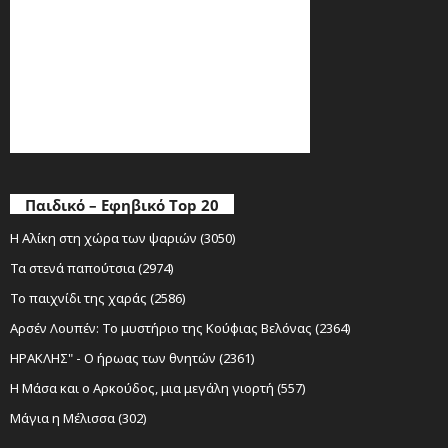
Παιδικό – Εφηβικό Top 20
Η Αλίκη στη χώρα των ψαριών (3050)
Τα στενά παπούτσια (2974)
Το παιχνίδι της χαράς (2586)
Αρσέν Λουπέν: Το μυστήριο της Κούφιας Βελόνας (2364)
ΗΡΑΚΛΗΣ" - Ο ήρωας των θνητών (2361)
Η Μάσα και ο Αρκούδος, μια μεγάλη γιορτή (557)
Μάγια η Μέλισσα (302)