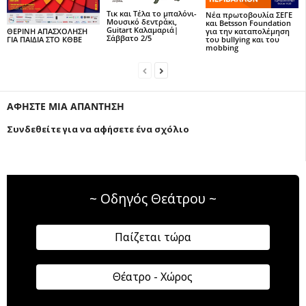
Τικ και Τέλα το μπαλόνι-
Νέα πρωτοβουλία ΣΕΓΕ
Μουσικό δεντράκι,
και Betsson Foundation
Guitart Καλαμαριά|
για την καταπολέμηση
ΘΕΡΙΝΗ ΑΠΑΣΧΟΛΗΣΗ
Σάββατο 2/5
του bullying και του
ΓΙΑ ΠΑΙΔΙΑ ΣΤΟ ΚΘΒΕ
mobbing
ΑΦΗΣΤΕ ΜΙΑ ΑΠΑΝΤΗΣΗ
Συνδεθείτε για να αφήσετε ένα σχόλιο
~ Οδηγός Θεάτρου ~
Παίζεται τώρα
Θέατρο - Χώρος