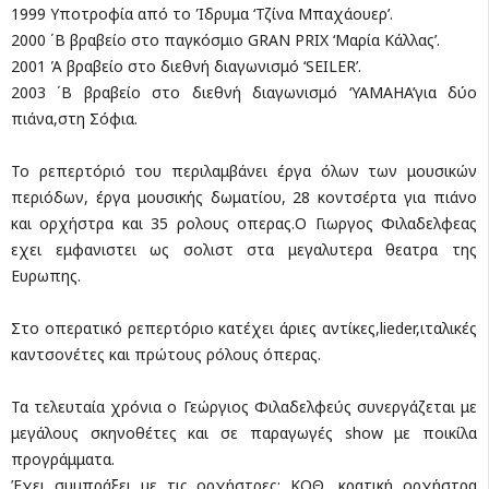
1999 Υποτροφία από το Ίδρυμα ‘Τζίνα Μπαχάουερ’.
2000 ΄Β βραβείο στο παγκόσμιο GRAN PRIX ‘Μαρία Κάλλας’.
2001 Ά βραβείο στο διεθνή διαγωνισμό ‘SEILER’.
2003 ΄Β βραβείο στο διεθνή διαγωνισμό ‘YAMAHA’για δύο
πιάνα,στη Σόφια.
Το ρεπερτόριό του περιλαμβάνει έργα όλων των μουσικών
περιόδων, έργα μουσικής δωματίου, 28 κοντσέρτα για πιάνο
και ορχήστρα και 35 ρολους οπερας.Ο Γιωργος Φιλαδελφεας
εχει εμφανιστει ως σολιστ στα μεγαλυτερα θεατρα της
Ευρωπης.
Στο οπερατικό ρεπερτόριο κατέχει άριες αντίκες,lieder,ιταλικές
καντσονέτες και πρώτους ρόλους όπερας.
Τα τελευταία χρόνια ο Γεώργιος Φιλαδελφεύς συνεργάζεται με
μεγάλους σκηνοθέτες και σε παραγωγές show με ποικίλα
προγράμματα.
Έχει συμπράξει με τις ορχήστρες: ΚΟΘ, κρατική ορχήστρα