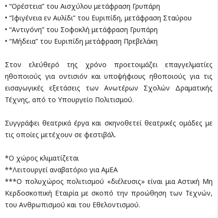
• “Ορέστεια” του Αισχύλου μετάφραση Γρυπάρη
• “Ιφιγένεια εν Αυλίδι” του Ευριπίδη, μετάφραση Σταύρου
• “Αντιγόνη” του Σοφοκλή μετάφραση Γρυπάρη
• “Μήδεια” του Ευριπίδη μετάφραση Πρεβελάκη
Στον ελεύθερό της χρόνο προετοιμάζει επαγγελματίες
ηθοποιούς για οντισιόν και υποψήφιους ηθοποιούς για τις
εισαγωγικές εξετάσεις των Ανωτέρων Σχολών Δραματικής
Τέχνης, από το Υπουργείο Πολιτισμού.
Συγγράφει θεατρικά έργα και σκηνοθετεί θεατρικές ομάδες με
τις οποίες μετέχουν σε φεστιβάλ.
*Ο χώρος κλιματίζεται
**Λειτουργεί αναβατόριο για ΑμΕΑ
***Ο πολυχώρος πολιτισμού «διέλευσις» είναι μια Αστική Μη
Κερδοσκοπική Εταιρία με σκοπό την προώθηση των Τεχνών,
του Ανθρωπισμού και του Εθελοντισμού.