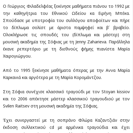
Ο Γεώργιος Φιλαδελφέας ξεκίνησε μαθήματα πιάνου το 1992 με
την καθηγήτρια του Εθνικού Ωδείου κα Ειρήνη Μπέκα.
Σπούδασε με υποτροφία του συλλόγου αποφοίτων και πήρε
το δίπλωμα σολίστ με άριστα παμψηφεί και β΄ βραβείο.
Ολοκλήρωσε τις σπουδές του (δίπλωμα και μάστερ) στη
μουσική ακαδημία της Σόφιας με τη Jenny Zaharieva. Παράλληλα
έκανε ρεπερτόριο με τη διεθνούς φήμης πιανίστα Μαρία
Χαιρογιώργου.
Από το 1995 ξεκίνησε μαθήματα όπερας με την Αννα Μαρία
Καρκανιά και αργότερα με τη Μαρία Κορομάντζου.
Στη Σόφια συνέχισε κλασσικό τραγούδι με τον Stoyan kissiov
και το 2006 απέκτησε μάστερ κλασσικού τραγουδιού με τον
Svilen Raitsev στη μουσική ακαδημία της Σόφιας.
Έχει συνεργαστεί με τη σοπράνο Φλώρα Καζαντζιάν στην
έκδοση συλλεκτικού cd με αρμένικα τραγούδια και έχει