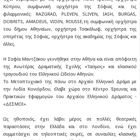
Κύπρου, συμφωνική ορχήστρα της Σόφιας και τις
φιλαρμονικές: RAZGRAD, PLEVEN, SLIVEN, IASH, BURGAS,
DOBRITS, AMADEUS, VIDIN, ROUSSE,τη συμφωνική ορχήστρα
του δήμου Αθηναίων, ορχήστρα Τσακάλωφ, ορχήστρα της
οπερέτας της Σόφιας, ορχήστρα της ακαδημίας της Σόφιας και
άλλες.
Η Σοφία Μαντζάκου γεννήθηκε στην Αθήνα και είναι απόφοιτη
της Ανωτέρας Δραματικής Σχολής «Ίασμος» και κλασικού
τραγουδιού του Ελληνικού Ωδείου Αθηνών.
Το Μεταπτυχιακό της πάνω στο Αρχαίο Ελληνικό Δράμα με
την Λυδία Κονιόρδου, έλαβε χώρα στο Κέντρο Έρευνας και
Πρακτικών Εφαρμογών του Αρχαίου Ελληνικού Δράματος -
«ΔΕΣΜΟΙ».
Ως ηθοποιός, έχει λάβει μέρος σε πολλές θεατρικές
παραστάσεις στην Ελλάδα και στο Λονδίνο, ενώ έχει
συμμετάσχει σε τηλεοπτικές σειρές, σε συναυλίες κλασικής