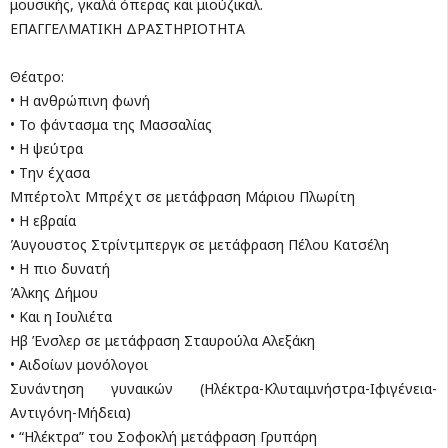
μουσικής, γκαλά όπερας και μιούζικαλ.
ΕΠΑΓΓΕΛΜΑΤΙΚΗ ΔΡΑΣΤΗΡΙΟΤΗΤA
Θέατρο:
• Η ανθρώπινη φωνή
• Το φάντασμα της Μασσαλίας
• Η ψεύτρα
• Την έχασα
Μπέρτολτ Μπρέχτ σε μετάφραση Μάριου Πλωρίτη
• Η εβραία
Άυγουστος Στρίντμπεργκ σε μετάφραση Πέλου Κατσέλη
• Η πιο δυνατή
Άλκης Δήμου
• Και η Ιουλιέτα
Ηβ Ένσλερ σε μετάφραση Σταυρούλα Αλεξάκη
• Αιδοίων μονόλογοι
Συνάντηση γυναικών (Ηλέκτρα-Κλυταιμνήστρα-Ιφι
γένεια-
Αντιγόνη-Μήδεια)
• “Ηλέκτρα” του Σοφοκλή μετάφραση Γρυπάρη