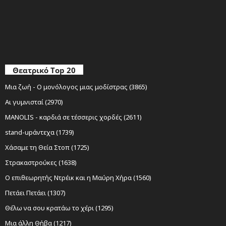
Θεατρικό Top 20
Μια ζωή - Ο μονόλογος μιας μοδίστρας (3865)
Αι γυμνισταί (2970)
MANOLIS - καρδιά σε τέσσερις χορδές (2611)
stand-upάντεχα (1739)
Χάσαμε τη Θεία Στοπ (1725)
Στρακαστρούκες (1638)
Ο επιθεωρητής Ντρέικ και η Μαύρη Χήρα (1560)
Πετάει Πετάει (1307)
Θέλω να σου κρατάω το χέρι (1295)
Μια άλλη Θήβα (1217)