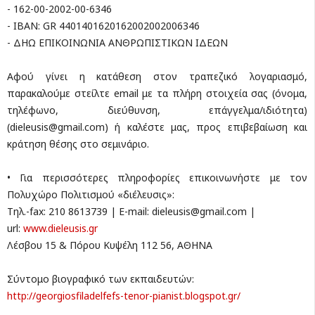
- 162-00-2002-00-6346
- IBAN: GR 4401401620162002002006346
- ΔΗΩ EΠΙΚΟΙΝΩΝΙΑ ΑΝΘΡΩΠΙΣΤΙΚΩΝ ΙΔΕΩΝ
Αφού γίνει η κατάθεση στον τραπεζικό λογαριασμό,
παρακαλούμε στείλτε email με τα πλήρη στοιχεία σας (όνομα,
τηλέφωνο, διεύθυνση, επάγγελμα/ιδιότητα)
(
dieleusis@gmail.com
) ή καλέστε μας, προς επιβεβαίωση και
κράτηση θέσης στο σεμινάριο.
• Για περισσότερες πληροφορίες επικοινωνήστε με τον
Πολυχώρο Πολιτισμού «διέλευσις»:
Τηλ.-fax: 210 8613739 | E-mail:
dieleusis@gmail.com
|
url:
www.dieleusis.gr
Λέσβου 15 & Πόρου Κυψέλη 112 56, ΑΘΗΝΑ
Σύντομο βιογραφικό των εκπαιδευτών:
http://
georgiosfiladelfefs-tenor-p
ianist.blogspot.gr/