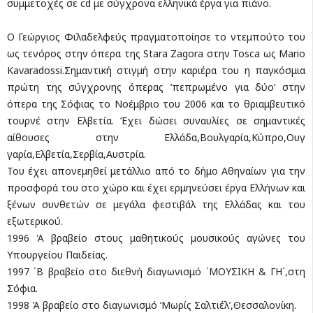
συμμετοχές σε cd με σύγχρονα ελληνικά έργα για πιάνο.
Ο Γεώργιος Φιλαδελφεύς πραγματοποίησε το ντεμπούτο του
ως τενόρος στην όπερα της Stara Zagora στην Tosca ως Mario
Kavaradossi.Σημαντική στιγμή στην καριέρα του η παγκόσμια
πρώτη της σύγχρονης όπερας ’πεπρωμένο για δύο’ στην
όπερα της Σόφιας το Νοέμβριο του 2006 και το θριαμβευτικό
τουρνέ στην Ελβετία. Έχει δώσει συναυλίες σε σημαντικές
αίθουσες στην Ελλάδα,Βουλγαρία,Κύπρο,Ουγ
γαρία,Ελβετία,Σερβία,Αυστρ
ία.
Του έχει απονεμηθεί μετάλλιο από το δήμο Αθηναίων για την
προσφορά του στο χώρο και έχει ερμηνεύσει έργα Ελλήνων και
ξένων συνθετών σε μεγάλα φεστιβάλ της Ελλάδας και του
εξωτερικού.
1996 Ά βραβείο στους μαθητικούς μουσικούς αγώνες του
Υπουργείου Παιδείας.
1997 ΄Β βραβείο στο διεθνή διαγωνισμό ΄ΜΟΥΣΙΚΗ & ΓΗ΄,στη
Σόφια.
1998 Ά βραβείο στο διαγωνισμό ‘Μωρίς Σαλτιέλ’,Θεσσαλονίκη.