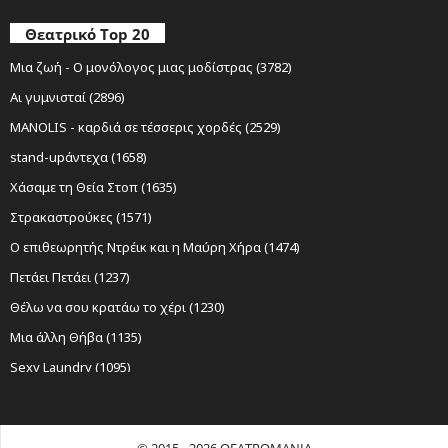
Θεατρικό Top 20
Μια ζωή - Ο μονόλογος μιας μοδίστρας (3782)
Αι γυμνισταί (2896)
MANOLIS - καρδιά σε τέσσερις χορδές (2529)
stand-upάντεχα (1658)
Χάσαμε τη Θεία Στοπ (1635)
Στρακαστρούκες (1571)
Ο επιθεωρητής Ντρέικ και η Μαύρη Χήρα (1474)
Πετάει Πετάει (1237)
Θέλω να σου κρατάω το χέρι (1230)
Μια άλλη Θήβα (1135)
Sexy Laundry (1095)
Νίκος Ξυλούρης Ο αρχάγγελος της Κρήτης (1085)
Ο Σώζων Εαυτόν Σωθήτω (1019)