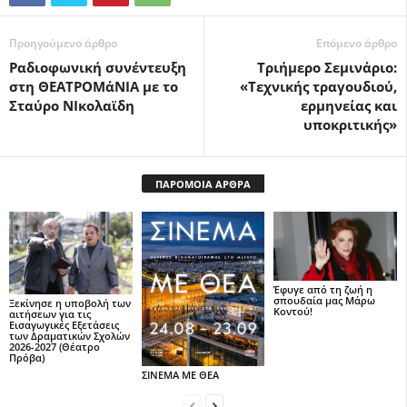
Προηγούμενο άρθρο
Επόμενο άρθρο
Ραδιοφωνική συνέντευξη
Τριήμερο Σεμινάριο:
στη ΘΕΑΤΡΟΜάΝΙΑ με το
«Τεχνικής τραγουδιού,
Σταύρο ΝΙκολαϊδη
ερμηνείας και
υποκριτικής»
ΠΑΡΟΜΟΙΑ ΑΡΘΡΑ
Έφυγε από τη ζωή η
σπουδαία μας Μάρω
Ξεκίνησε η υποβολή των
Κοντού!
αιτήσεων για τις
Εισαγωγικές Εξετάσεις
των Δραματικών Σχολών
2026-2027 (Θέατρο
Πρόβα)
ΣΙΝΕΜΑ ΜΕ ΘΕΑ