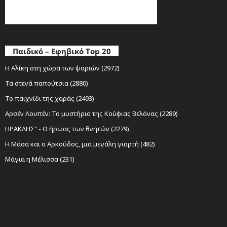
Παιδικό – Εφηβικό Top 20
Η Αλίκη στη χώρα των ψαριών (2972)
Τα στενά παπούτσια (2880)
Το παιχνίδι της χαράς (2493)
Αρσέν Λουπέν: Το μυστήριο της Κούφιας Βελόνας (2289)
ΗΡΑΚΛΗΣ" - Ο ήρωας των θνητών (2279)
Η Μάσα και ο Αρκούδος, μια μεγάλη γιορτή (482)
Μάγια η Μέλισσα (231)