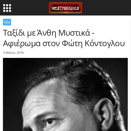
Νέα
Ταξίδι με Άνθη Μυστικά -
Αφιέρωμα στον Φώτη Κόντογλου
3 Μαΐου 2016