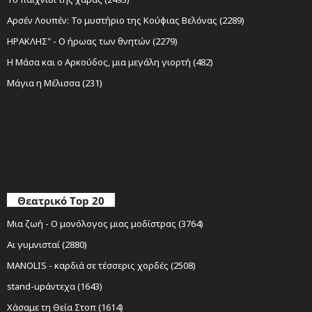
Αρσέν Λουπέν: Το μυστήριο της Κούφιας Βελόνας (2289)
ΗΡΑΚΛΗΣ" - Ο ήρωας των θνητών (2279)
Η Μάσα και ο Αρκούδος, μια μεγάλη γιορτή (482)
Μάγια η Μέλισσα (231)
Θεατρικό Top 20
Μια ζωή - Ο μονόλογος μιας μοδίστρας (3764)
Αι γυμνισταί (2880)
MANOLIS - καρδιά σε τέσσερις χορδές (2508)
stand-upάντεχα (1643)
Χάσαμε τη Θεία Στοπ (1614)