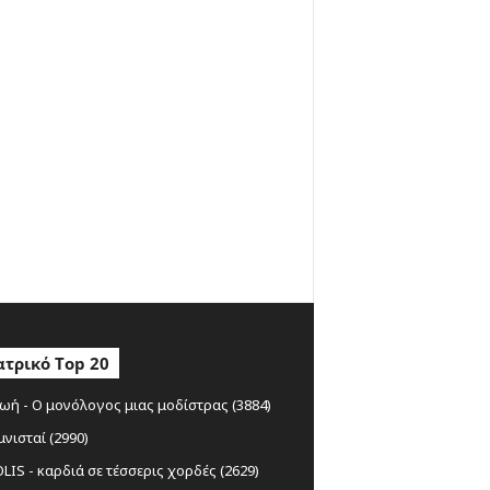
τρικό Top 20
ωή - Ο μονόλογος μιας μοδίστρας (3884)
μνισταί (2990)
IS - καρδιά σε τέσσερις χορδές (2629)