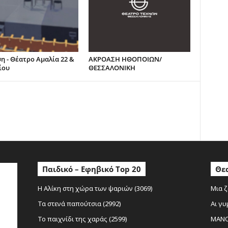
η - Θέατρο Αμαλία 22 &
ΑΚΡΟΑΣΗ ΗΘΟΠΟΙΩΝ/
ίου
ΘΕΣΣΑΛΟΝΙΚΗ
ο
Παιδικό – Εφηβικό Top 20
Θεα
Η Αλίκη στη χώρα των ψαριών (3069)
Μια ζ
Τα στενά παπούτσια (2992)
Αι γυ
Το παιχνίδι της χαράς (2599)
MANOL