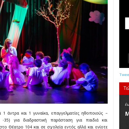
σ
ε
ι
ς
,
δ
ι
α
γ
ω
ν
ι
σ
Tweet
μ
ο
Τε
ί
,
κ
έω
ρ
Μ
1 άντρα και 1 γυναίκα, επαγγελματίες ηθοποιούς –
ι
0 -35) για διαδραστική παράσταση για παιδιά και
τ
στο Θέατρο 104 και σε σχολεία εντός αλλά και ενίοτε
ι