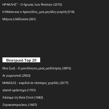
ΗΡΑΚΛΗΣ" - Ο ήρωας των θνητών (2315)
Η Μάσα και ο Αρκούδος, μια μεγάλη γιορτή (516)
Μάγια η Μέλισσα (261)
Θεατρικό Top 20
Μια ζωή - Ο μονόλογος μιας μοδίστρας (3815)
Αι γυμνισταί (2932)
MANOLIS - καρδιά σε τέσσερις χορδές (2577)
stand-upάντεχα (1701)
Χάσαμε τη Θεία Στοπ (1682)
Στρακαστρούκες (1607)