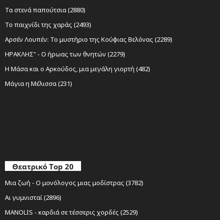
Τα στενά παπούτσια (2880)
Το παιχνίδι της χαράς (2493)
Αρσέν Λουπέν: Το μυστήριο της Κούφιας Βελόνας (2289)
ΗΡΑΚΛΗΣ" - Ο ήρωας των θνητών (2279)
Η Μάσα και ο Αρκούδος, μια μεγάλη γιορτή (482)
Μάγια η Μέλισσα (231)
Θεατρικό Top 20
Μια ζωή - Ο μονόλογος μιας μοδίστρας (3782)
Αι γυμνισταί (2896)
MANOLIS - καρδιά σε τέσσερις χορδές (2529)