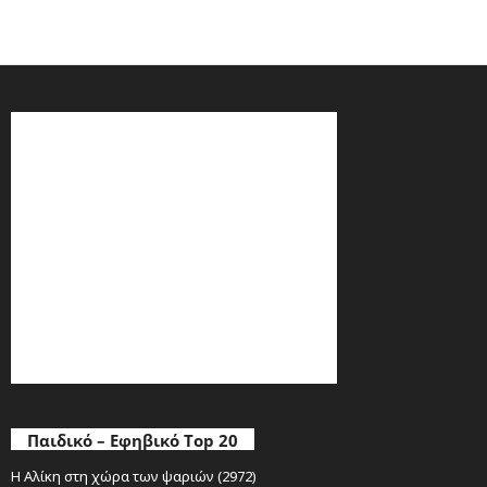
Παιδικό – Εφηβικό Top 20
Η Αλίκη στη χώρα των ψαριών (2972)