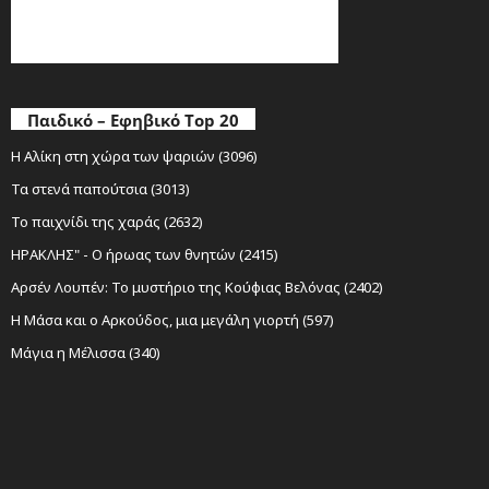
Παιδικό – Εφηβικό Top 20
Η Αλίκη στη χώρα των ψαριών (3096)
Τα στενά παπούτσια (3013)
Το παιχνίδι της χαράς (2632)
ΗΡΑΚΛΗΣ" - Ο ήρωας των θνητών (2415)
Αρσέν Λουπέν: Το μυστήριο της Κούφιας Βελόνας (2402)
Η Μάσα και ο Αρκούδος, μια μεγάλη γιορτή (597)
Μάγια η Μέλισσα (340)