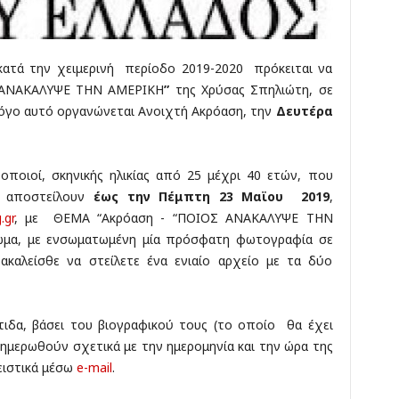
κ
έ
ς
κατά την χειμερινή περίοδο 2019-2020 πρόκειται να
ΑΝΑΚΑΛΥΨΕ ΤΗΝ ΑΜΕΡΙΚΗ
”
της Χρύσας Σπηλιώτη, σε
 λόγο αυτό οργανώνεται Ανοιχτή Ακρόαση, την
Δευτέρα
θοποιοί, σκηνικής ηλικίας από 25 μέχρι 40 ετών, που
α αποστείλουν
έως την Π
έμπτη
23
Μαϊου 2019
,
.gr
, με ΘΕΜΑ “Ακρόαση - “ΠΟΙΟΣ ΑΝΑΚΑΛΥΨΕ ΤΗΝ
ίωμα, με ενσωματωμένη μία πρόσφατη φωτογραφία σε
ακαλείσθε να στείλετε ένα ενιαίο αρχείο με τα δύο
ιδα, βάσει του βιογραφικού τους (το οποίο θα έχει
νημερωθούν σχετικά με την ημερομηνία και την ώρα της
ειστικά μέσω
e-mail
.