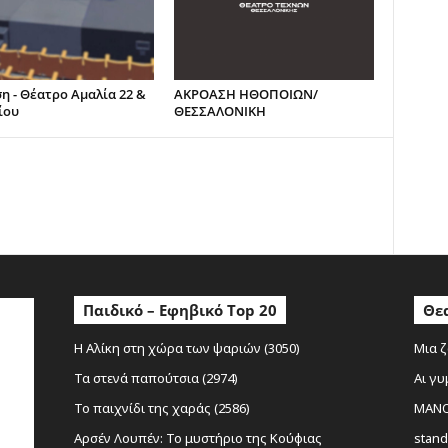
η - Θέατρο Αμαλία 22 &
ΑΚΡΟΑΣΗ ΗΘΟΠΟΙΩΝ/
ίου
ΘΕΣΣΑΛΟΝΙΚΗ
ο
Παιδικό – Εφηβικό Top 20
Θεα
Η Αλίκη στη χώρα των ψαριών (3050)
Μια ζ
Τα στενά παπούτσια (2974)
Αι γυ
Το παιχνίδι της χαράς (2586)
MANOL
Αρσέν Λουπέν: Το μυστήριο της Κούφιας
stand