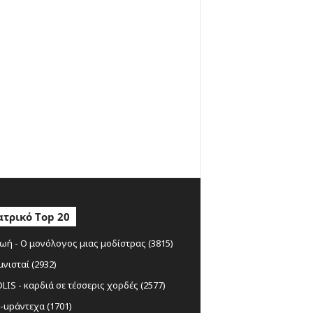
τρικό Top 20
ωή - Ο μονόλογος μιας μοδίστρας (3815)
μνισταί (2932)
IS - καρδιά σε τέσσερις χορδές (2577)
-upάντεχα (1701)