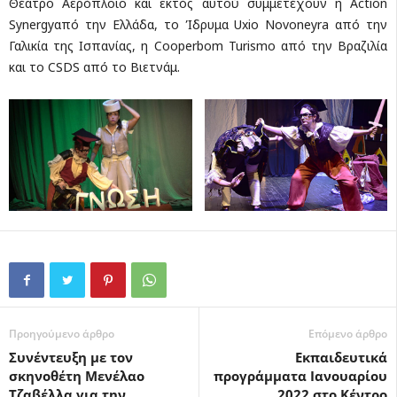
Θέατρο Αερόπλοιο και εκτός αυτού συμμετέχουν η Action
Synergyαπό την Ελλάδα, το Ίδρυμα Uxio Novoneyra από την
Γαλικία της Ισπανίας, η Cooperbom Turismo από την Βραζιλία
και το CSDS από το Βιετνάμ.
Προηγούμενο άρθρο
Επόμενο άρθρο
Συνέντευξη με τον
Εκπαιδευτικά
σκηνοθέτη Μενέλαο
προγράμματα Ιανουαρίου
Τζαβέλλα για την
2022 στο Κέντρο