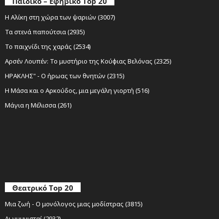
Παιδικό – Εφηβικό Top 20
Η Αλίκη στη χώρα των ψαριών (3007)
Τα στενά παπούτσια (2935)
Το παιχνίδι της χαράς (2534)
Αρσέν Λουπέν: Το μυστήριο της Κούφιας Βελόνας (2325)
ΗΡΑΚΛΗΣ" - Ο ήρωας των θνητών (2315)
Η Μάσα και ο Αρκούδος, μια μεγάλη γιορτή (516)
Μάγια η Μέλισσα (261)
Θεατρικό Top 20
Μια ζωή - Ο μονόλογος μιας μοδίστρας (3815)
Αι γυμνισταί (2932)