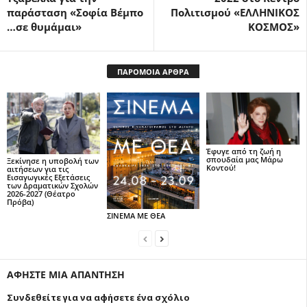
παράσταση «Σοφία Βέμπο
Πολιτισμού «ΕΛΛΗΝΙΚΟΣ
…σε θυμάμαι»
ΚΟΣΜΟΣ»
ΠΑΡΟΜΟΙΑ ΑΡΘΡΑ
Έφυγε από τη ζωή η
σπουδαία μας Μάρω
Ξεκίνησε η υποβολή των
Κοντού!
αιτήσεων για τις
Εισαγωγικές Εξετάσεις
των Δραματικών Σχολών
2026-2027 (Θέατρο
Πρόβα)
ΣΙΝΕΜΑ ΜΕ ΘΕΑ
ΑΦΗΣΤΕ ΜΙΑ ΑΠΑΝΤΗΣΗ
Συνδεθείτε για να αφήσετε ένα σχόλιο