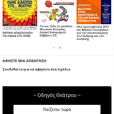
Τικ και Τέλα το μπαλόνι-
Νέα πρωτοβουλία ΣΕΓΕ
Μουσικό δεντράκι,
και Betsson Foundation
Guitart Καλαμαριά|
για την καταπολέμηση
ΘΕΡΙΝΗ ΑΠΑΣΧΟΛΗΣΗ
Σάββατο 2/5
του bullying και του
ΓΙΑ ΠΑΙΔΙΑ ΣΤΟ ΚΘΒΕ
mobbing
ΑΦΗΣΤΕ ΜΙΑ ΑΠΑΝΤΗΣΗ
Συνδεθείτε για να αφήσετε ένα σχόλιο
~ Οδηγός Θεάτρου ~
Παίζεται τώρα