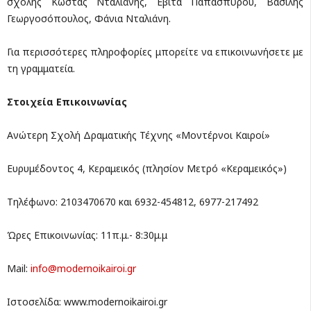
σχολής Κώστας Νταλιάνης, Εβίτα Παπασπύρου, Βασίλης
Γεωργοσόπουλος, Φάνια Νταλιάνη.
Για περισσότερες πληροφορίες μπορείτε να επικοινωνήσετε με
τη γραμματεία.
Στοιχεία Επικοινωνίας
Ανώτερη Σχολή Δραματικής Τέχνης «Μοντέρνοι Καιροί»
Ευρυμέδοντος 4, Κεραμεικός (πλησίον Μετρό «Κεραμεικός»)
Τηλέφωνο: 2103470670 και 6932-454812, 6977-217492
Ώρες Επικοινωνίας: 11π.μ.- 8:30μ.μ
Mail:
info@modernoikairoi.gr
Ιστοσελίδα: www.modernoikairoi.gr