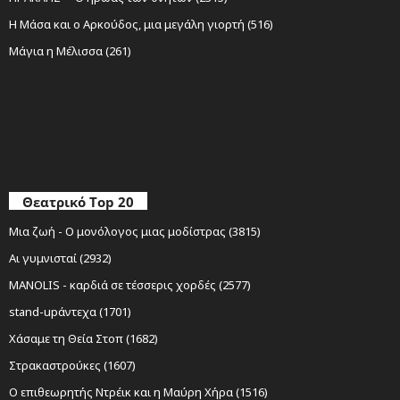
Η Μάσα και ο Αρκούδος, μια μεγάλη γιορτή (516)
Μάγια η Μέλισσα (261)
Θεατρικό Top 20
Μια ζωή - Ο μονόλογος μιας μοδίστρας (3815)
Αι γυμνισταί (2932)
MANOLIS - καρδιά σε τέσσερις χορδές (2577)
stand-upάντεχα (1701)
Χάσαμε τη Θεία Στοπ (1682)
Στρακαστρούκες (1607)
Ο επιθεωρητής Ντρέικ και η Μαύρη Χήρα (1516)