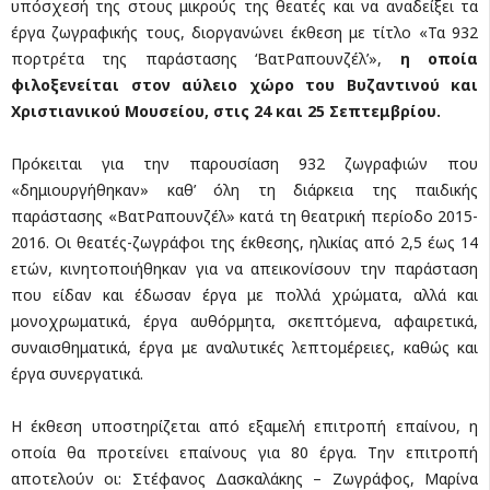
υπόσχεσή της στους μικρούς της θεατές και να αναδείξει τα
έργα ζωγραφικής τους, διοργανώνει έκθεση με τίτλο «Τα 932
πορτρέτα της παράστασης ‘ΒατΡαπουνζέλ’»,
η οποία
φιλοξενείται στον αύλειο χώρο του Βυζαντινού και
Χριστιανικού Μουσείου, στις 24 και 25 Σεπτεμβρίου.
Πρόκειται για την παρουσίαση 932 ζωγραφιών που
«δημιουργήθηκαν» καθ’ όλη τη διάρκεια της παιδικής
παράστασης «ΒατΡαπουνζέλ» κατά τη θεατρική περίοδο 2015-
2016. Οι θεατές-ζωγράφοι της έκθεσης, ηλικίας από 2,5 έως 14
ετών, κινητοποιήθηκαν για να απεικονίσουν την παράσταση
που είδαν και έδωσαν έργα με πολλά χρώματα, αλλά και
μονοχρωματικά, έργα αυθόρμητα, σκεπτόμενα, αφαιρετικά,
συναισθηματικά, έργα με αναλυτικές λεπτομέρειες, καθώς και
έργα συνεργατικά.
Η έκθεση υποστηρίζεται από εξαμελή επιτροπή επαίνου, η
οποία θα προτείνει επαίνους για 80 έργα. Την επιτροπή
αποτελούν οι: Στέφανος Δασκαλάκης – Ζωγράφος, Μαρίνα