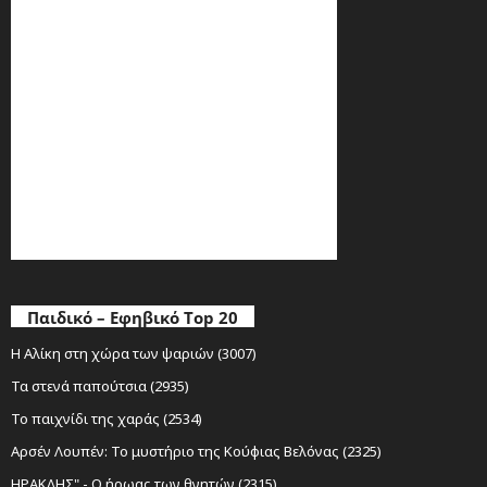
Παιδικό – Εφηβικό Top 20
Η Αλίκη στη χώρα των ψαριών (3007)
Τα στενά παπούτσια (2935)
Το παιχνίδι της χαράς (2534)
Αρσέν Λουπέν: Το μυστήριο της Κούφιας Βελόνας (2325)
ΗΡΑΚΛΗΣ" - Ο ήρωας των θνητών (2315)