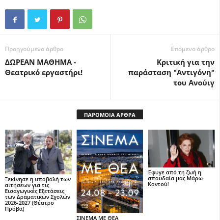
Προηγούμενο άρθρο
Επόμενο άρθρο
ΔΩΡΕΑΝ ΜΑΘΗΜΑ -
Κριτική για την
Θεατρικό εργαστήρι!
παράσταση "Αντιγόνη"
του Ανούιγ
ΠΑΡΟΜΟΙΑ ΑΡΘΡΑ
Έφυγε από τη ζωή η
σπουδαία μας Μάρω
Ξεκίνησε η υποβολή των
Κοντού!
αιτήσεων για τις
Εισαγωγικές Εξετάσεις
των Δραματικών Σχολών
2026-2027 (Θέατρο
Πρόβα)
ΣΙΝΕΜΑ ΜΕ ΘΕΑ