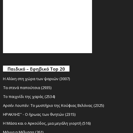
Παιδικό – Εφηβικό Top 20
Η Αλίκη στη χώρα των ψαριών (3007)
Τα στενά παπούτσια (2935)
Το παιχνίδι της χαράς (2534)
Αρσέν Λουπέν: Το μυστήριο της Κούφιας Βελόνας (2325)
ΗΡΑΚΛΗΣ" - Ο ήρωας των θνητών (2315)
Η Μάσα και ο Αρκούδος, μια μεγάλη γιορτή (516)
Μάγια η Μέλισσα (261)