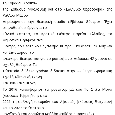
την ομάδα «Χορικά»
της Ζουζούς Νικολούδη και στο «Ελληνικό Χορόδραμα» της
Ραλλού Μάνου.
Δημιούργησε την θεατρική ομάδα «Έβδομο Θέατρο». Έχει
σκηνοθετήσει έργα για το
Εθνικό Θέατρο, το Κρατικό Θέατρο Βορείου Ελλάδος, τα
Δημοτικά Περιφερειακά
Θέατρα, το Θεατρικό Οργανισμό Κύπρου, το Φεστιβάλ Αθηνών
και Επιδαύρου, το
ελεύθερο θέατρο, και για το ραδιόφωνο. Διδάσκει 42 χρόνια σε
σχολές θεάτρου. Τα
τελευταία δώδεκα χρόνια διδάσκει στην Ανώτερη Δραματική
Σχολή Αθηναϊκή Σκηνή
Κάλβου-Καλαμπόκη.
Το 2016 κυκλοφόρησε το μυθιστόρημά του Το Σπίτι Μόνο
(εκδόσεις Γαβριηλίδης), το
2021 τη συλλογή ιστοριών του Αφορμές (εκδόσεις Βακχικόν)
και το 2022 το θεατρικό
μονόλογό του Χαρίκλεια Καβάφη (εκδόσεις Βακχικόν).