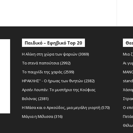
ο
Παιδικό – Εφηβικό Top 20
Θεα
Η Αλίκη στη χώρα των ψαριών (3069)
Μια ζ
Τα στενά παπούτσια (2992)
Αι γυ
Το παιχνίδι της χαράς (2599)
MANOL
ΗΡΑΚΛΗΣ" - Ο ήρωας των θνητών (2382)
stand
Αρσέν Λουπέν: Το μυστήριο της Κούφιας
Χάσαμ
Βελόνας (2381)
Στρακ
Η Μάσα και ο Αρκούδος, μια μεγάλη γιορτή (570)
Ο επι
Μάγια η Μέλισσα (316)
Πετάε
Θέλω 