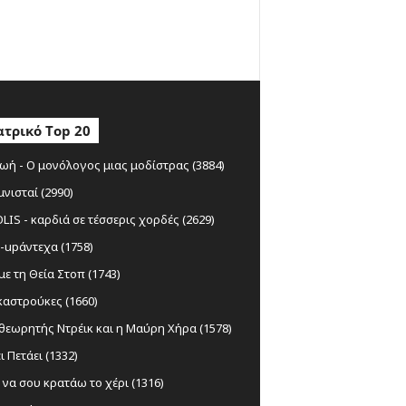
τρικό Top 20
ωή - Ο μονόλογος μιας μοδίστρας (3884)
μνισταί (2990)
IS - καρδιά σε τέσσερις χορδές (2629)
-upάντεχα (1758)
ε τη Θεία Στοπ (1743)
αστρούκες (1660)
θεωρητής Ντρέικ και η Μαύρη Χήρα (1578)
ι Πετάει (1332)
να σου κρατάω το χέρι (1316)