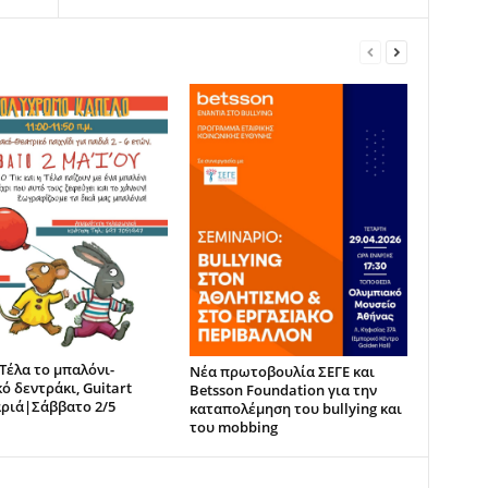
 Τέλα το μπαλόνι-
Νέα πρωτοβουλία ΣΕΓΕ και
ό δεντράκι, Guitart
Betsson Foundation για την
ριά|Σάββατο 2/5
καταπολέμηση του bullying και
του mobbing