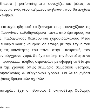
theatro | performing arts συνεχίζει και φέτος τα
ιουργία ενός νέου τμήματος ενηλίκων , που θα αρχίσει
κτώβριο.
 επιτυχία ήδη από το ξεκίνημα τους , συνεχίζουν τις
 Ιωαννίνων καθοδηγούμενα πάντα από έμπειρους και
ς, παιδαγωγούς θεάτρου και χοροδιδάσκαλους. Μέσα
ευκαιρία κανείς να έρθει σε επαφή με την τέχνη του
ας τις ικανότητες του πάνω στην υποκριτική, τον
τον σύγχρονο χορό. Θα έχει επίσης την δυνατότητα να
ό πρόγραμμα, πλήθος σεμιναρίων με αφορμή το θέατρο
ια της χρονιάς όπως σεμινάριο σωματικού θεάτρου,
κινησιολογίας & σύγχρονου χορού. Θα λειτουργήσει
ήφιους δραματικών σχολών.
ργαστηρίων έχει ο ηθοποιός & σκηνοθέτης Θοδωρής
ής μας