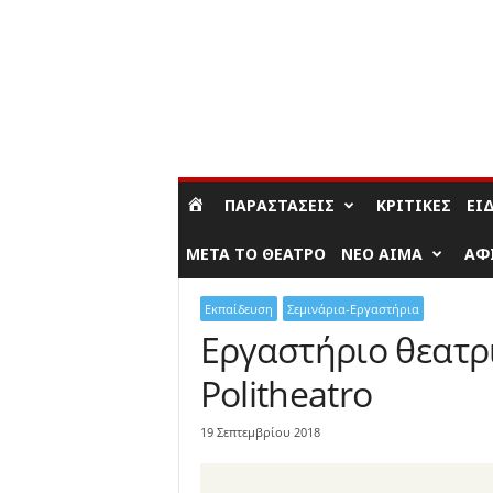
ΣΎΝΔΕΣΗ / ΕΓΓΡΑΦΉ
ΠΑΡΑΣΤΆΣΕΙΣ
ΚΡΙΤΙΚΈΣ
ΕΊ
ΜΕΤΆ ΤΟ ΘΈΑΤΡΟ
ΝΈΟ ΑΊΜΑ
ΑΦ
Εκπαίδευση
Σεμινάρια-Εργαστήρια
Εργαστήριο θεατρι
Politheatro
19 Σεπτεμβρίου 2018