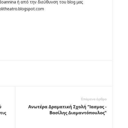
 Ioannina ή από την διεύθυνση του blog μας
litheatro.blogspot.com
Επόμενο άρθρο
ύ
Ανωτέρα Δραματική Σχολή "Ιασμος -
τις
Βασίλης Διαμαντόπουλος"