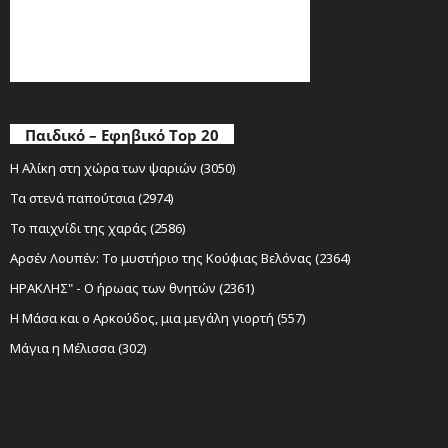
Παιδικό – Εφηβικό Top 20
Η Αλίκη στη χώρα των ψαριών (3050)
Τα στενά παπούτσια (2974)
Το παιχνίδι της χαράς (2586)
Αρσέν Λουπέν: Το μυστήριο της Κούφιας Βελόνας (2364)
ΗΡΑΚΛΗΣ" - Ο ήρωας των θνητών (2361)
Η Μάσα και ο Αρκούδος, μια μεγάλη γιορτή (557)
Μάγια η Μέλισσα (302)