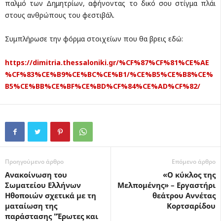
παλμό των Δημητρίων, αφήνοντας το δικό σου στίγμα πλάι
στους ανθρώπους του φεστιβάλ.
Συμπλήρωσε την φόρμα στοιχείων που θα βρεις εδώ:
https://dimitria.thessaloniki.gr/%CF%87%CF%81%CE%AE
%CF%83%CE%B9%CE%BC%CE%B1/%CE%B5%CE%B8%CE%
B5%CE%BB%CE%BF%CE%BD%CF%84%CE%AD%CF%82/
Προηγούμενο άρθρο
Επόμενο άρθρο
Ανακοίνωση του
«Ο κύκλος της
Σωματείου Ελλήνων
Μελπομένης» – Εργαστήρι
Ηθοποιών σχετικά με τη
θεάτρου Αννέτας
ματαίωση της
Κορτσαρίδου
παράστασης "Έρωτες και