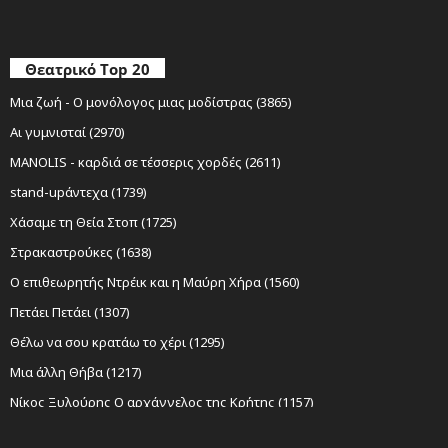
Θεατρικό Top 20
Μια ζωή - Ο μονόλογος μιας μοδίστρας (3865)
Αι γυμνισταί (2970)
MANOLIS - καρδιά σε τέσσερις χορδές (2611)
stand-upάντεχα (1739)
Χάσαμε τη Θεία Στοπ (1725)
Στρακαστρούκες (1638)
Ο επιθεωρητής Ντρέικ και η Μαύρη Χήρα (1560)
Πετάει Πετάει (1307)
Θέλω να σου κρατάω το χέρι (1295)
Μια άλλη Θήβα (1217)
Νίκος Ξυλούρης Ο αρχάγγελος της Κρήτης (1157)
Sexy Laundry (1152)