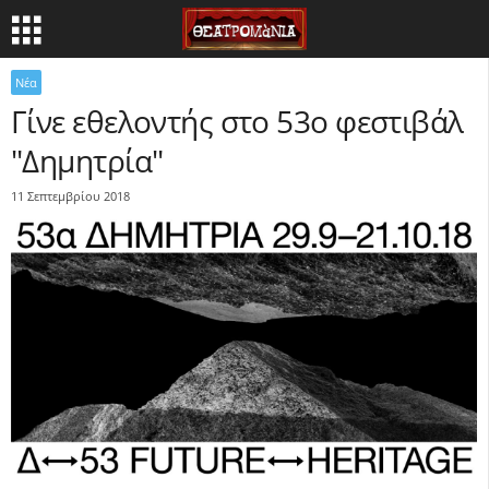
Νέα
Γίνε εθελοντής στο 53ο φεστιβάλ
"Δημητρία"
11 Σεπτεμβρίου 2018