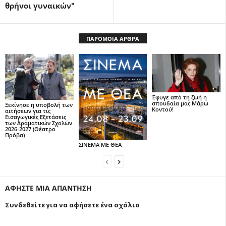
θρήνοι γυναικών"
ΠΑΡΟΜΟΙΑ ΑΡΘΡΑ
Έφυγε από τη ζωή η
σπουδαία μας Μάρω
Ξεκίνησε η υποβολή των
Κοντού!
αιτήσεων για τις
Εισαγωγικές Εξετάσεις
των Δραματικών Σχολών
2026-2027 (Θέατρο
Πρόβα)
ΣΙΝΕΜΑ ΜΕ ΘΕΑ
ΑΦΗΣΤΕ ΜΙΑ ΑΠΑΝΤΗΣΗ
Συνδεθείτε για να αφήσετε ένα σχόλιο