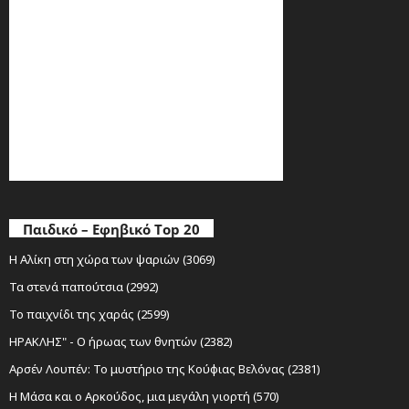
Παιδικό – Εφηβικό Top 20
Η Αλίκη στη χώρα των ψαριών (3069)
Τα στενά παπούτσια (2992)
Το παιχνίδι της χαράς (2599)
ΗΡΑΚΛΗΣ" - Ο ήρωας των θνητών (2382)
Αρσέν Λουπέν: Το μυστήριο της Κούφιας Βελόνας (2381)
Η Μάσα και ο Αρκούδος, μια μεγάλη γιορτή (570)