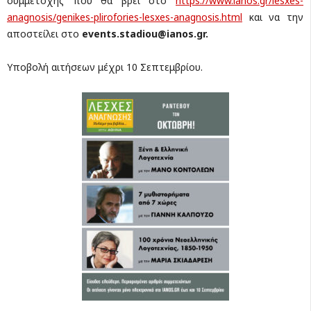
συμμετοχής που θα βρει στο
https://www.ianos.gr/lesxes-
anagnosis/genikes-plirofories-lesxes-anagnosis.html
και να την
αποστείλει στο
events
.
stadiou
@
ianos
.
gr
.
Υποβολή αιτήσεων μέχρι 10 Σεπτεμβρίου.