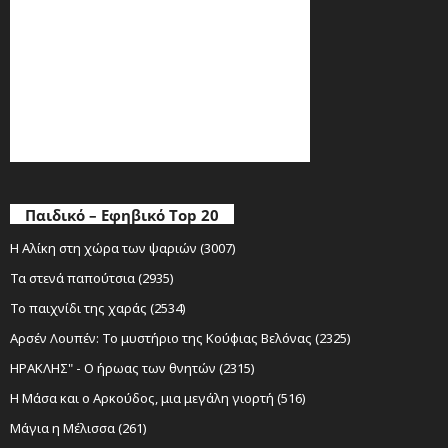
Παιδικό – Εφηβικό Top 20
Η Αλίκη στη χώρα των ψαριών (3007)
Τα στενά παπούτσια (2935)
Το παιχνίδι της χαράς (2534)
Αρσέν Λουπέν: Το μυστήριο της Κούφιας Βελόνας (2325)
ΗΡΑΚΛΗΣ" - Ο ήρωας των θνητών (2315)
Η Μάσα και ο Αρκούδος, μια μεγάλη γιορτή (516)
Μάγια η Μέλισσα (261)