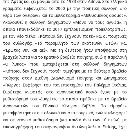
της Άρτας και ζει μόνιμα από το 1983 στην Αθήνα. Στα ελληνικά
γράμματα εμφανίζεται το 2000 με την ποιητική συλλογή «Το
νερό των ονείρων» και το μυθιστόρημα «Μεθυσμένος δρόμος».
Ακολουθεί η συλλογή διηγημάτων «Μόνο να τους άγγιζα», η
οποία επανεκδόθηκε το 2017 εμπλουτισμένη ποικιλοτρόπως,
με τον νέο τίτλο: «Κάποιοι δεν ξεχνούν ποτέ» και οι ποιητικές
του συλλογές: «Το παραμιλητό των σκοτεινών Θεών» και
«Έρωτας νυν και αεί». Με τη δεύτερη ήταν υποψήφιος στη
βραχεία λίστα για το κρατικό βραβείο ποίησης, ενώ η παραλογή
«Ο λύκος» που εμπεριέχεται στη συλλογή διηγημάτων
«Κάποιοι δεν ξεχνούν ποτέ» τιμήθηκε με το δεύτερο βραβείο
ποίησης στον Διεθνή Διαγωνισμό Ποίησης και Διηγήματος
«Γιώργος Σεφέρης» του πανεπιστημίου του Παλέρμο Ιταλίας.
Ευρύτερα γνωστός στο αναγνωστικό κοινό έγινε με το
μυθιστόρημά του «Ιμαρέτ», το οποίο τιμήθηκε με το Βραβείο
Αναγνωστών του Εθνικού Κέντρου Βιβλίου. Το «Ιμαρέτ»
μεταφράστηκε στα πολωνικά και στα τουρκικά, ενώ κυκλοφορεί
και σε νεανικό μυθιστόρημα (για παιδιά άνω των 10 ετών), με
εικονογράφηση του σκηνογράφου Αντώνη Χαλκιά. Επίσης, έχει