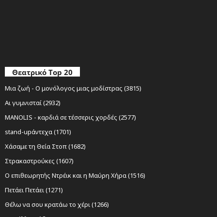
Θεατρικό Top 20
Μια ζωή - Ο μονόλογος μιας μοδίστρας (3815)
Αι γυμνισταί (2932)
MANOLIS - καρδιά σε τέσσερις χορδές (2577)
stand-upάντεχα (1701)
Χάσαμε τη Θεία Στοπ (1682)
Στρακαστρούκες (1607)
Ο επιθεωρητής Ντρέικ και η Μαύρη Χήρα (1516)
Πετάει Πετάει (1271)
Θέλω να σου κρατάω το χέρι (1266)