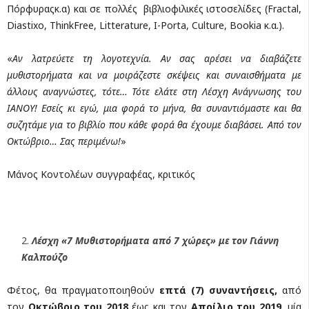
Πόρφυραςκ.α) και σε πολλές βιβλιοφιλικές ιστοσελίδες (Fractal,
Diastixo, ThinkFree, Litterature, I-Porta, Culture, Bookia κ.α.).
«
Αν λατρεύετε τη λογοτεχνία. Αν σας αρέσει να διαβάζετε
μυθιστορήματα και να μοιράζεστε σκέψεις και συναισθήματα με
άλλους αναγνώστες, τότε… Τότε ελάτε στη Λέσχη Ανάγνωσης του
ΙΑΝΟΥ! Εσείς κι εγώ, μια φορά το μήνα, θα συναντιόμαστε και θα
συζητάμε για το βιβλίο που κάθε φορά θα έχουμε διαβάσει. Από τον
Οκτώβριο… Σας περιμένω!
»
Μάνος Κοντολέων συγγραφέας, κριτικός
Λέσχη «7 Μυθιστορήματα από 7 χώρες» με τον Γιάννη
Καλπούζο
Φέτος, θα πραγματοποιηθούν
επτά
(7) συναντήσεις,
από
τον
Οκτώβριο του 2018
έως και τον
Απρίλιο του 2019
, μία