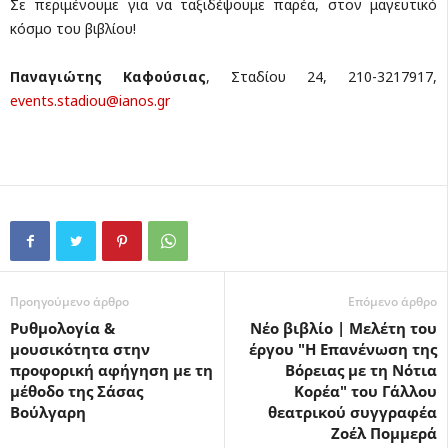
Σε περιμένουμε για να ταξιδέψουμε παρέα, στον μαγευτικό
κόσμο του βιβλίου!
Παναγιώτης Καφούσιας
, Σταδίου 24, 210-3217917,
events.stadiou@ianos.gr
Προηγούμενο άρθρο
Επόμενο άρθρο
Ρυθμολογία &
Νέο βιβλίο | Mελέτη του
μουσικότητα στην
έργου "Η Επανένωση της
προφορική αφήγηση με τη
Βόρειας με τη Νότια
μέθοδο της Σάσας
Κορέα" του Γάλλου
Βούλγαρη
θεατρικού συγγραφέα
Ζοέλ Πομμερά