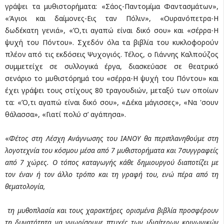
γράψει τα μυθιστορήματα: «Σάος-Παντομίμα Φαντασμάτων»,
«Άγιοι και δαίμονες-Εις ταν Πόλιν», «Ουρανόπετρα-Η
δωδέκατη γενιά», «Ό,τι αγαπώ είναι δικό σου» και «σέρρα-Η
ψυχή του Πόντου». Σχεδόν όλα τα βιβλία του κυκλοφορούν
πλέον από τις εκδόσεις Ψυχογιός. Τέλος, ο Γιάννης Καλπούζος
συμμετείχε σε συλλογικά έργα, διασκεύασε σε θεατρικό
σενάριο το μυθιστόρημά του «σέρρα-Η ψυχή του Πόντου» και
έχει γράψει τους στίχους 80 τραγουδιών, μεταξύ των οποίων
τα: «Ό,τι αγαπώ είναι δικό σου», «Δέκα μάγισσες», «Να 'σουν
θάλασσα», «Γιατί πολύ σ’ αγάπησα».
«
Φέτος στη Λέσχη Ανάγνωσης του ΙΑΝΟΥ θα περιπλανηθούμε στη
λογοτεχνία του κόσμου μέσα από 7 μυθιστορήματα και 7συγγραφείς
από 7 χώρες. Ο τόπος καταγωγής κάθε δημιουργού διαποτίζει με
τον έναν ή τον άλλο τρόπο και τη γραφή του, ενώ πέρα από τη
θεματολογία,
τη μυθοπλασία και τους χαρακτήρες ορισμένα βιβλία προσφέρουν
τη δυνατότητα να γνωρίσουμε πτυχές των ιδιαίτερων κοινωνικών