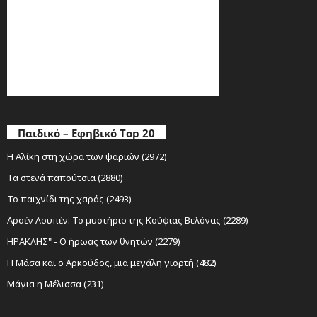
Παιδικό – Εφηβικό Top 20
Η Αλίκη στη χώρα των ψαριών (2972)
Τα στενά παπούτσια (2880)
Το παιχνίδι της χαράς (2493)
Αρσέν Λουπέν: Το μυστήριο της Κούφιας Βελόνας (2289)
ΗΡΑΚΛΗΣ" - Ο ήρωας των θνητών (2279)
Η Μάσα και ο Αρκούδος, μια μεγάλη γιορτή (482)
Μάγια η Μέλισσα (231)