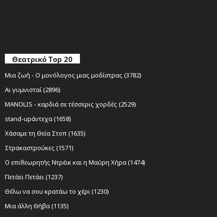
Θεατρικό Top 20
Μια ζωή - Ο μονόλογος μιας μοδίστρας (3782)
Αι γυμνισταί (2896)
MANOLIS - καρδιά σε τέσσερις χορδές (2529)
stand-upάντεχα (1658)
Χάσαμε τη Θεία Στοπ (1635)
Στρακαστρούκες (1571)
Ο επιθεωρητής Ντρέικ και η Μαύρη Χήρα (1474)
Πετάει Πετάει (1237)
Θέλω να σου κρατάω το χέρι (1230)
Μια άλλη Θήβα (1135)