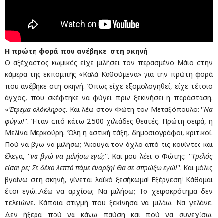
Η πρώτη φορά που ανέβηκε στη σκηνή
Ο αξέχαστος κωμικός είχε μιλήσει τον περασμένο Μάιο στην
κάμερα της εκπομπής «Καλά Καθούμενα» για την πρώτη φορά
που ανέβηκε στη σκηνή. Όπως είχε εξομολογηθεί, είχε τέτοιο
άγχος, που σκέφτηκε να φύγει πριν ξεκινήσει η παράσταση.
«
Έτρεμα ολόκληρος
. Και λέω στον Φώτη τον Μεταξόπουλο: ''
Να
φύγω!
''. Ήταν από κάτω 2.500 χιλιάδες θεατές. Πρώτη σειρά, η
Μελίνα Μερκούρη. Όλη η αστική τάξη, δημοσιογράφοι, κριτικοί.
Πού να βγω να μιλήσω; Άκουγα τον όχλο από τις κουίντες και
έλεγα, ''
να βγώ να μιλήσω εγώ;
''. Και μου λέει ο Φώτης: ''
Τρελός
είσαι ρε; Σε δέκα λεπτά πάμε έναρξη! Θα σε σπρώξω εγώ!
''. Και μόλις
βγαίνω στη σκηνή, γίνεται λαϊκό ξεσήκωμα! Eξέργεση! Κάθομαι
έτσι εγώ...Λέω να αρχίσω; Να μιλήσω; Το χειροκρότημα δεν
τελειώνε. Κάποια στιγμή που ξεκίνησα να μιλάω. Να γελάνε.
Δεν ήξερα πού να κάνω παύση και πού να συνεχίσω.