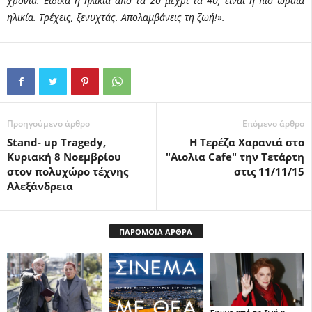
χρόνια. Ειδικά η ηλικία από τα 20 μέχρι τα 40, είναι η πιο ωραία
ηλικία. Τρέχεις, ξενυχτάς. Απολαμβάνεις τη ζωή!».
Προηγούμενο άρθρο
Επόμενο άρθρο
Stand- up Tragedy,
H Tερέζα Χαρανιά στο
Κυριακή 8 Νοεμβρίου
"Αιολια Cafe" την Tετάρτη
στον πολυχώρο τέχνης
στις 11/11/15
Αλεξάνδρεια
ΠΑΡΟΜΟΙΑ ΑΡΘΡΑ