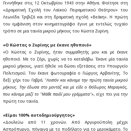
Γεννήθηκε στις 12 Οκτωβρίου 1943 στην Αθήνα. Φοίτησε στη
«Δραματική Σχολή του Λαϊκού Πειραματικού Θεάτρου» του
Λεωνίδα Τριβιζά και στη δραματική σχολή «Βεάκη». Η πρώτη
του εμφάνιση στον κινηματογράφο έγινε με εντελώς τυχαίο
τρόπο σε μια ταινία μικρού μήκους του Κώστα Ζυρίνη.
«Ο Κώστας ο Ζυρίνης με έκανε ηθοποιό»
«Ο Κώστας ο Ζυρίνης, ήταν συμμαθητής μου και με έκανε
ηθοποιό. Με το ζόρι, χωρίς να το καταλάβω. Έκανε μία ταινία
μικρού μήκους, γιατί ήθελε να δώσει εξετάσεις στο Υπουργείο
Πολιτισμού. Του έκανε φωτογραφία ο Γιώργος Αρβανίτης. Το
δεξί χέρι του Γαβρά. "
Λοιπόν και κάναμε την πρώτη ταινία μικρού
μήκους. Την έδωσα στο μοντάζ και με είδε ο Θόδωρος Μαραγκός,
που κάναμε μαζί το ''Μάθε παιδί μου γράμματα''»
, είχε πει για την
πρώτη του ταινία.
«Είμαι 100% αυτοδημιούργητος»
«Δουλεύω από 11 χρονών. Από Αργυρούπολη μέχρι
Ασπρόπυργο, πήγαινα με το ποδήλατο για το μεροκάματο. Το