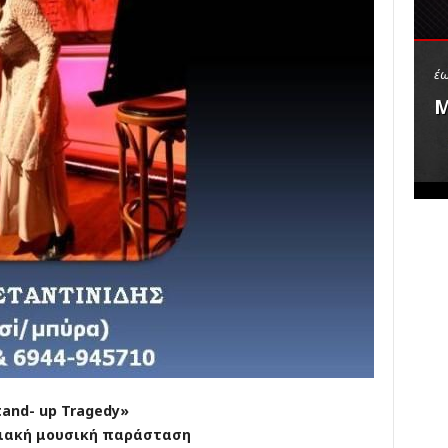
κ
έ
ς
έω
Μ
tand
-
up
Tragedy
»
ακή μουσική παράσταση