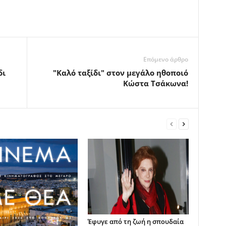
Επόμενο άρθρο
δι
"Καλό ταξίδι" στον μεγάλο ηθοποιό
Κώστα Τσάκωνα!
Έφυγε από τη ζωή η σπουδαία