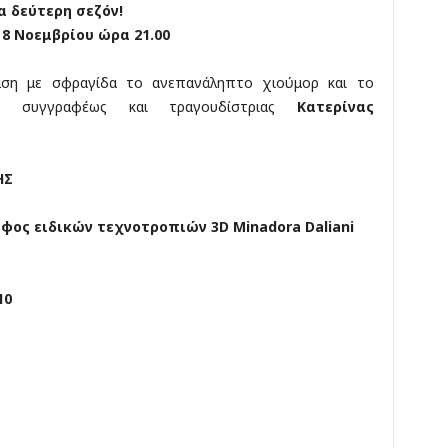
α δεύτερη σεζόν!
 8 Νοεμβρίου ώρα 21.00
ση με σφραγίδα το ανεπανάληπτο χιούμορ και το
ύ, συγγραφέως και τραγουδίστριας
Κατερίνας
ΗΣ
άφος ειδικών τεχνοτροπιών 3
D
Minadora
Daliani
10