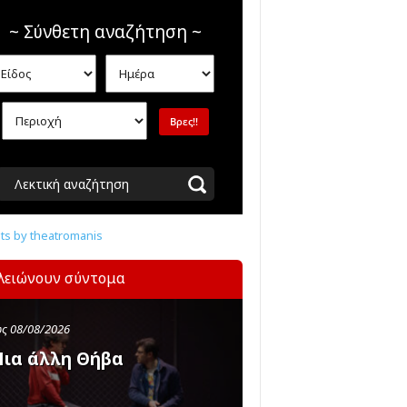
~ Σύνθετη αναζήτηση ~
Λεκτική αναζήτηση
s by theatromanis
λειώνουν σύντομα
ς 08/08/2026
ια άλλη Θήβα