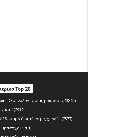
τρικό Top 20
ωή - Ο μονόλογος μιας μοδίστρας (3815)
μνισταί (2932)
IS - καρδιά σε τέσσερις χορδές (2577)
-upάντεχα (1701)
ε τη Θεία Στοπ (1682)