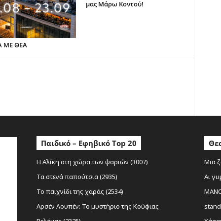
μας Μάρω Κοντού!
Α ΜΕ ΘΕΑ
ο
Παιδικό – Εφηβικό Top 20
Θεα
Η Αλίκη στη χώρα των ψαριών (3007)
Μια ζ
Τα στενά παπούτσια (2935)
Αι γυ
Το παιχνίδι της χαράς (2534)
MANOL
Αρσέν Λουπέν: Το μυστήριο της Κούφιας
stand
Βελόνας (2325)
Χάσαμ