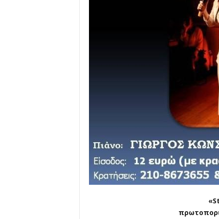
«
S
πρωτοπορι