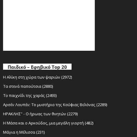
Παιδικό – Εφηβικό Top 20
Η Αλίκη στη χώρα των ψαριών (2972)
Τα στενά παπούτσια (2880)
Το παιχνίδι της χαράς (2493)
Αρσέν Λουπέν: Το μυστήριο της Κούφιας Βελόνας (2289)
ΗΡΑΚΛΗΣ" - Ο ήρωας των θνητών (2279)
Η Μάσα και ο Αρκούδος, μια μεγάλη γιορτή (482)
Μάγια η Μέλισσα (231)