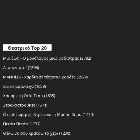
Θεατρικό Top 20
Μια ζωή - Ο μονόλογος μιας μοδίστρας (3782)
Αι γυμνισταί (2896)
MANOLIS - καρδιά σε τέσσερις χορδές (2529)
stand-upάντεχα (1658)
Χάσαμε τη Θεία Στοπ (1635)
Στρακαστρούκες (1571)
Ο επιθεωρητής Ντρέικ και η Μαύρη Χήρα (1474)
Πετάει Πετάει (1237)
Θέλω να σου κρατάω το χέρι (1230)