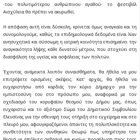
-του πολυτιμότερου ανθρώπινου αγαθού- το φεστιβάλ
Αισχύλεια θα πρέπει να ακυρωθεί.
Η απόφαση αυτή είναι δύσκολη, κρίνεται όμως αναγκαία και τη
συνομολογούμε, καθώς τα επιδημιολογικά δεδομένα είναι λίαν
ανησυχητικά και σύσσωμη η ιατρική κοινότητα επισημαίνει την
αναγκαιότητα λήψης κάθε δυνατού μέτρου, που στοχεύει στη
διασφάλιση της υγείας και ασφάλειας των πολιτών.
Έχοντας ανάμεικτα λοιπόν συναισθήματα, θα ήθελα να μου
επιτρέψετε ορισμένες σκέψεις: Κατ’ αρχάς, θα ήθελα να
ευχαριστήσω από καρδιάς τον κύριο Δήμαρχο για την
εμπιστοσύνη του στο πρόσωπο μου, αναφορικά με τον
σχεδιασμό του κορυφαίου θεσμού του Δήμου μας, όπως
ευχαριστώ και το αξιότιμο Σώμα του Δημοτικού Συμβουλίου
Ελευσίνας για την σθεναρή τους στήριξη στο εγχείρημα και στο
πλευρό μου, αφουγκραζόμενοι άπαντες τη πολυπλοκότητα και
συνθετότητα των συνθηκών. Θεωρώ πως υπηρέτησα τον
θεσμό με απόλυτο σεβασμό και κυρίως προσήλωση προς τους