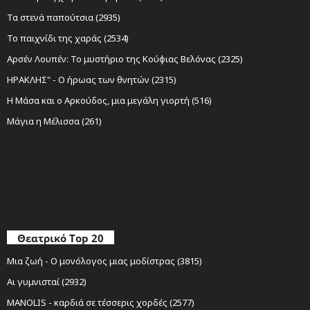
Τα στενά παπούτσια (2935)
Το παιχνίδι της χαράς (2534)
Αρσέν Λουπέν: Το μυστήριο της Κούφιας Βελόνας (2325)
ΗΡΑΚΛΗΣ" - Ο ήρωας των θνητών (2315)
Η Μάσα και ο Αρκούδος, μια μεγάλη γιορτή (516)
Μάγια η Μέλισσα (261)
Θεατρικό Top 20
Μια ζωή - Ο μονόλογος μιας μοδίστρας (3815)
Αι γυμνισταί (2932)
MANOLIS - καρδιά σε τέσσερις χορδές (2577)