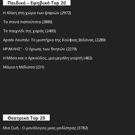
Παιδικό – Εφηβικό Top 20
Η Αλίκη στη χώρα των ψαριών (2972)
Τα στενά παπούτσια (2880)
Το παιχνίδι της χαράς (2493)
Αρσέν Λουπέν: Το μυστήριο της Κούφιας Βελόνας (2289)
ΗΡΑΚΛΗΣ" - Ο ήρωας των θνητών (2279)
Η Μάσα και ο Αρκούδος, μια μεγάλη γιορτή (482)
Μάγια η Μέλισσα (231)
Θεατρικό Top 20
Μια ζωή - Ο μονόλογος μιας μοδίστρας (3782)