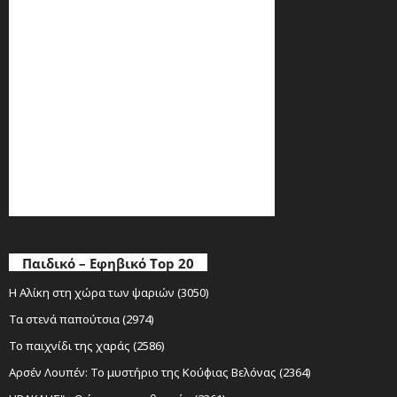
Παιδικό – Εφηβικό Top 20
Η Αλίκη στη χώρα των ψαριών (3050)
Τα στενά παπούτσια (2974)
Το παιχνίδι της χαράς (2586)
Αρσέν Λουπέν: Το μυστήριο της Κούφιας Βελόνας (2364)