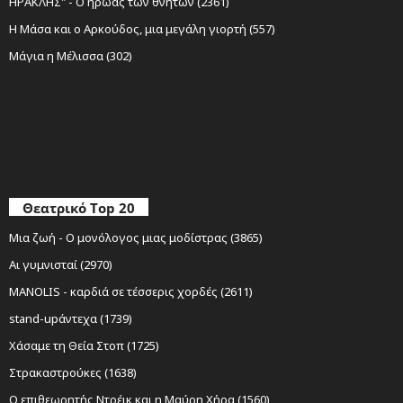
ΗΡΑΚΛΗΣ" - Ο ήρωας των θνητών (2361)
Η Μάσα και ο Αρκούδος, μια μεγάλη γιορτή (557)
Μάγια η Μέλισσα (302)
Θεατρικό Top 20
Μια ζωή - Ο μονόλογος μιας μοδίστρας (3865)
Αι γυμνισταί (2970)
MANOLIS - καρδιά σε τέσσερις χορδές (2611)
stand-upάντεχα (1739)
Χάσαμε τη Θεία Στοπ (1725)
Στρακαστρούκες (1638)
Ο επιθεωρητής Ντρέικ και η Μαύρη Χήρα (1560)