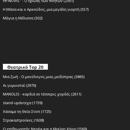
ΗΡΑΚΛΗΣ" - Ο ήρωας των θνητών (2361)
Η Μάσα και ο Αρκούδος, μια μεγάλη γιορτή (557)
Μάγια η Μέλισσα (302)
Θεατρικό Top 20
Μια ζωή - Ο μονόλογος μιας μοδίστρας (3865)
Αι γυμνισταί (2970)
MANOLIS - καρδιά σε τέσσερις χορδές (2611)
stand-upάντεχα (1739)
Χάσαμε τη Θεία Στοπ (1725)
Στρακαστρούκες (1638)
Ο επιθεωρητής Ντρέικ και η Μαύρη Χήρα (1560)