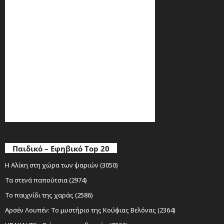
Παιδικό – Εφηβικό Top 20
Η Αλίκη στη χώρα των ψαριών (3050)
Τα στενά παπούτσια (2974)
Το παιχνίδι της χαράς (2586)
Αρσέν Λουπέν: Το μυστήριο της Κούφιας Βελόνας (2364)