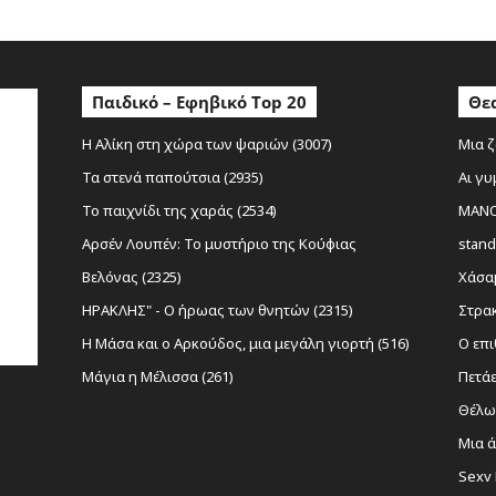
Παιδικό – Εφηβικό Top 20
Θεα
Η Αλίκη στη χώρα των ψαριών (3007)
Μια ζ
Τα στενά παπούτσια (2935)
Αι γυ
Το παιχνίδι της χαράς (2534)
MANOL
Αρσέν Λουπέν: Το μυστήριο της Κούφιας
stand
Βελόνας (2325)
Χάσαμ
ΗΡΑΚΛΗΣ" - Ο ήρωας των θνητών (2315)
Στρακ
Η Μάσα και ο Αρκούδος, μια μεγάλη γιορτή (516)
Ο επι
Μάγια η Μέλισσα (261)
Πετάε
Θέλω 
Μια ά
Sexy 