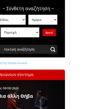
~ Σύνθετη αναζήτηση ~
Λεκτική αναζήτηση
s by theatromanis
λειώνουν σύντομα
ς 08/08/2026
ια άλλη Θήβα