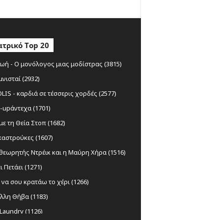
τρικό Top 20
ωή - Ο μονόλογος μιας μοδίστρας (3815)
μνισταί (2932)
IS - καρδιά σε τέσσερις χορδές (2577)
-upάντεχα (1701)
ε τη Θεία Στοπ (1682)
αστρούκες (1607)
θεωρητής Ντρέικ και η Μαύρη Χήρα (1516)
ι Πετάει (1271)
να σου κρατάω το χέρι (1266)
λλη Θήβα (1183)
Laundry (1126)