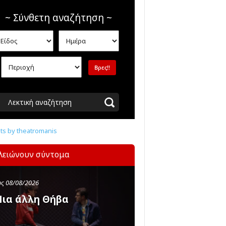
~ Σύνθετη αναζήτηση ~
Λεκτική αναζήτηση
s by theatromanis
λειώνουν σύντομα
ς 08/08/2026
ια άλλη Θήβα