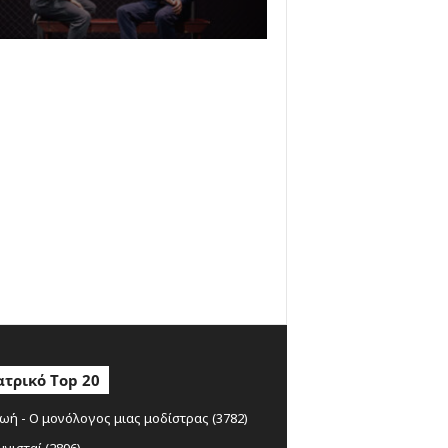
τρικό Top 20
ωή - Ο μονόλογος μιας μοδίστρας (3782)