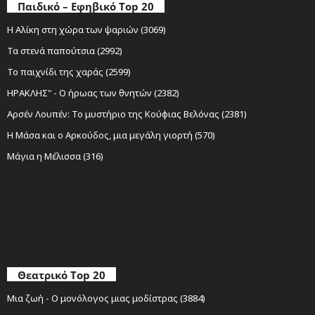
Παιδικό – Εφηβικό Top 20
Η Αλίκη στη χώρα των ψαριών (3069)
Τα στενά παπούτσια (2992)
Το παιχνίδι της χαράς (2599)
ΗΡΑΚΛΗΣ" - Ο ήρωας των θνητών (2382)
Αρσέν Λουπέν: Το μυστήριο της Κούφιας Βελόνας (2381)
Η Μάσα και ο Αρκούδος, μια μεγάλη γιορτή (570)
Μάγια η Μέλισσα (316)
Θεατρικό Top 20
Μια ζωή - Ο μονόλογος μιας μοδίστρας (3884)