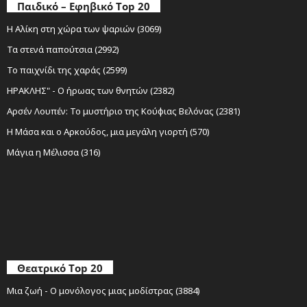
Παιδικό – Εφηβικό Top 20
Η Αλίκη στη χώρα των ψαριών (3069)
Τα στενά παπούτσια (2992)
Το παιχνίδι της χαράς (2599)
ΗΡΑΚΛΗΣ" - Ο ήρωας των θνητών (2382)
Αρσέν Λουπέν: Το μυστήριο της Κούφιας Βελόνας (2381)
Η Μάσα και ο Αρκούδος, μια μεγάλη γιορτή (570)
Μάγια η Μέλισσα (316)
Θεατρικό Top 20
Μια ζωή - Ο μονόλογος μιας μοδίστρας (3884)